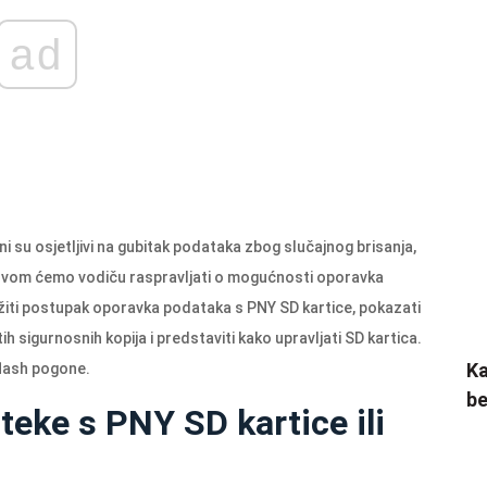
ad
ni su osjetljivi na gubitak podataka zbog slučajnog brisanja,
U ovom ćemo vodiču raspravljati o mogućnosti oporavka
žiti postupak oporavka podataka s PNY SD kartice, pokazati
 sigurnosnih kopija i predstaviti kako upravljati SD kartica.
Ka
flash pogone.
be
teke s PNY SD kartice ili