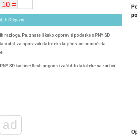
Po
po
obiti Odgovor
ih razloga. Pa, znate li kako oporaviti podatke s PNY SD
dani alat za oporavak datoteka koji će vam pomoći da
e.
PNY SD kartice/flash pogona i zaštititi datoteke na kartici.
ad
Op