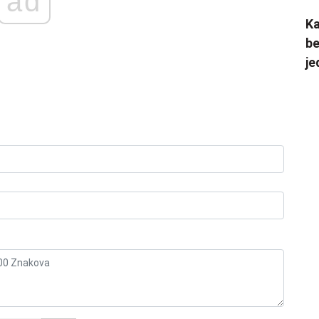
ad
Ka
be
je