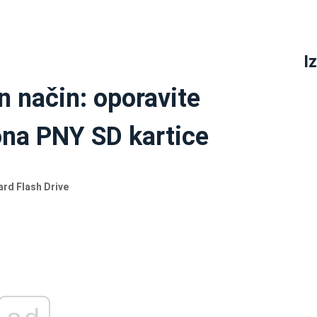
I
n način: oporavite
ona PNY SD kartice
rd Flash Drive