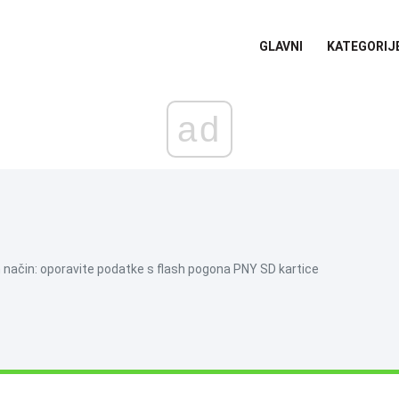
GLAVNI
KATEGORIJ
ad
an način: oporavite podatke s flash pogona PNY SD kartice