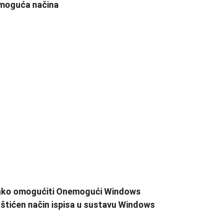
moguća načina
ako omogućiti Onemogući Windows
štićen način ispisa u sustavu Windows
1