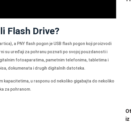
li Flash Drive?
artica), a PNY flash pogon je USB flash pogon koji proizvodi
ni su uređaji za pohranu poznati po svojoj pouzdanosti i
igitalnim fotoaparatima, pametnim telefonima, tabletima i
isa, dokumenata i drugih digitalnih datoteka.
tim kapacitetima, u rasponu od nekoliko gigabajta do nekoliko
nika za pohranom.
Ot
iz