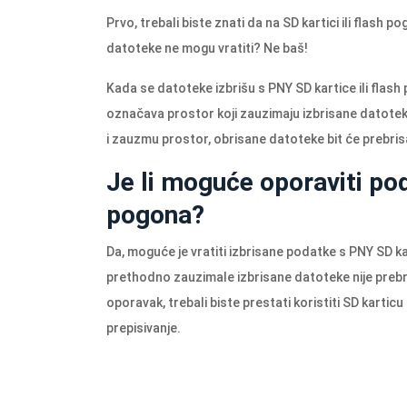
Prvo, trebali biste znati da na SD kartici ili flash
datoteke ne mogu vratiti? Ne baš!
Kada se datoteke izbrišu s PNY SD kartice ili flas
označava prostor koji zauzimaju izbrisane datote
i zauzmu prostor, obrisane datoteke bit će prebrisan
Je li moguće oporaviti pod
pogona?
Da, moguće je vratiti izbrisane podatke s PNY SD k
prethodno zauzimale izbrisane datoteke nije preb
oporavak, trebali biste prestati koristiti SD karti
prepisivanje.