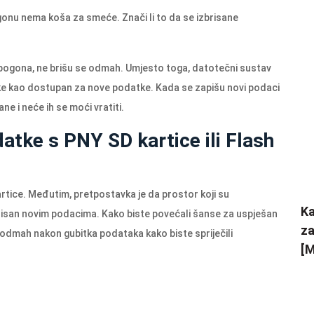
 pogonu nema koša za smeće. Znači li to da se izbrisane
h pogona, ne brišu se odmah. Umjesto toga, datotečni sustav
ke kao dostupan za nove podatke. Kada se zapišu novi podaci
e i neće ih se moći vratiti.
atke s PNY SD kartice ili Flash
artice. Međutim, pretpostavka je da prostor koji su
Ka
risan novim podacima. Kako biste povećali šanse za uspješan
za
cu odmah nakon gubitka podataka kako biste spriječili
[M