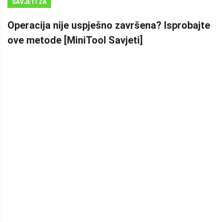
SAVJETI ZA
IZRADU
Operacija nije uspješno završena? Isprobajte
SIGURNOSNIH
ove metode [MiniTool Savjeti]
KOPIJA