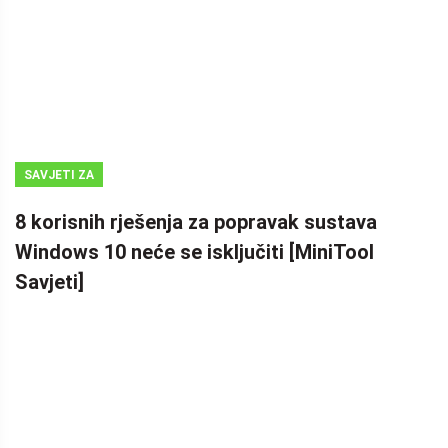
SAVJETI ZA
IZRADU
8 korisnih rješenja za popravak sustava
SIGURNOSNIH
Windows 10 neće se isključiti [MiniTool
KOPIJA
Savjeti]