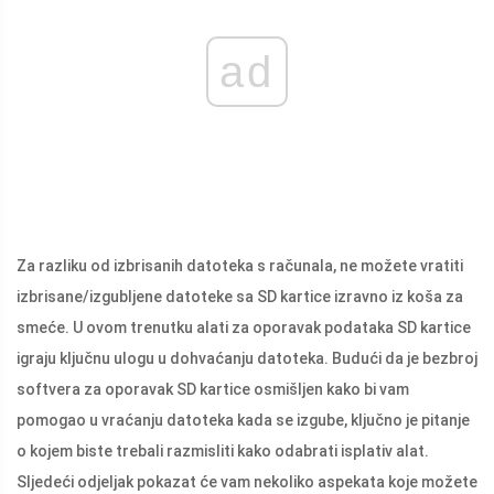
ad
Za razliku od izbrisanih datoteka s računala, ne možete vratiti
izbrisane/izgubljene datoteke sa SD kartice izravno iz koša za
smeće. U ovom trenutku alati za oporavak podataka SD kartice
igraju ključnu ulogu u dohvaćanju datoteka. Budući da je bezbroj
softvera za oporavak SD kartice osmišljen kako bi vam
pomogao u vraćanju datoteka kada se izgube, ključno je pitanje
o kojem biste trebali razmisliti kako odabrati isplativ alat.
Sljedeći odjeljak pokazat će vam nekoliko aspekata koje možete