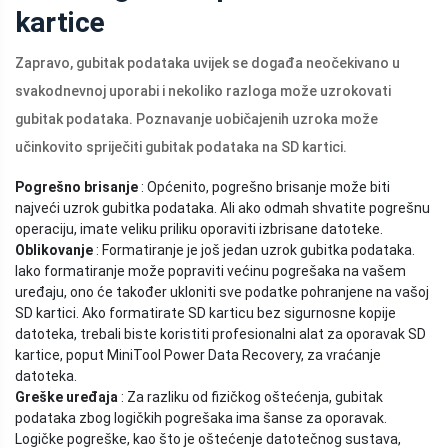
kartice
Zapravo, gubitak podataka uvijek se događa neočekivano u
svakodnevnoj uporabi i nekoliko razloga može uzrokovati
gubitak podataka. Poznavanje uobičajenih uzroka može
učinkovito spriječiti gubitak podataka na SD kartici.
Pogrešno brisanje
: Općenito, pogrešno brisanje može biti
najveći uzrok gubitka podataka. Ali ako odmah shvatite pogrešnu
operaciju, imate veliku priliku oporaviti izbrisane datoteke.
Oblikovanje
: Formatiranje je još jedan uzrok gubitka podataka.
Iako formatiranje može popraviti većinu pogrešaka na vašem
uređaju, ono će također ukloniti sve podatke pohranjene na vašoj
SD kartici. Ako formatirate SD karticu bez sigurnosne kopije
datoteka, trebali biste koristiti profesionalni alat za oporavak SD
kartice, poput MiniTool Power Data Recovery, za vraćanje
datoteka.
Greške uređaja
: Za razliku od fizičkog oštećenja, gubitak
podataka zbog logičkih pogrešaka ima šanse za oporavak.
Logičke pogreške, kao što je oštećenje datotečnog sustava,