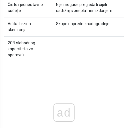
Čisto i jednostavno
Nije moguće pregledati cijeli
sučelje
sadržaj s besplatnim izdanjem
Velika brzina
Skupe napredne nadogradnje
skeniranja
2GB slobodnog
kapaciteta za
oporavak
ad