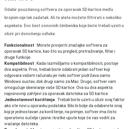
Odabir pouzdanog softvera za oporavak SD kartice među
brojnim nije lak zadatak. Ali te alate možete filtrirati s nekoliko
aspekata. Evo šest osnovnih čimbenika koje biste trebali uzeti u
obzir pri donošenju odluka.
Funkcionalnost
: Morate provjeriti značajke softvera za
oporavak SD kartice, kao što su pregled, pretraživanje, filtar i
druge funkcije.
Kompatibilnost
: Kada razmišljamo o kompatibilnosti, postoje
dva aspekta. Prvo, trebali biste odabrati jedan softver koji
odgovara vašem računalu jer neki softver podržava samo
Windows sustav, dok drugi samo za Mac. Drugo, softver vam
omogućuje skeniranje vaše SD kartice. Ova su dva aspekta
najosnovniji zahtjevi za oporavak datoteka sa SD kartice.
Jednostavnost korištenja
: Trebali biste uzeti u obzir ovaj faktor
ako ste novi u oporavku podataka. Bilo bi bolje da odaberete onaj
koji je jednostavan za korištenje, na primjer, softver ima čisto
operativno sučelje i jasne i kratke upute koje će vas voditi za
vraćanje datoteka.