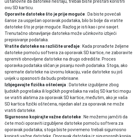
ustanovite da datoteke nestaju, trebali biste prestati koristiti
ovu SD karticu.
Oporavite datoteke što je prije moguće
: Da biste povećali
šanse za uspješan oporavak podataka, bilo bi bolje da vratite
datoteke što je prije moguće. Razlog je isti kao i prvi savjet.
Trenutačno obnavljanje datoteka može učinkovito izbjeći
prepisivanje podataka.
Vratite datoteke na različite uređaje
: Kada pronađete željene
datoteke pomoću softvera za oporavak SD kartice, ne zaboravite
spremiti obnovljene datoteke na drugo odredište. Proces
oporavka podataka sličan je pisanju novih podataka. Stoga, ako
spremate datoteke na izvornu lokaciju, vaše datoteke su još
uvijek u opasnosti da budu prebrisane.
Izbjegavajte fizička oštećenja
: Datoteke izgubljene zbog
ljudskih pogrešaka ili logičkih pogrešaka na vašoj SD kartici mogu
se vratiti alatima za oporavak SD kartice, međutim, ako je vaša
SD kartica fizički oštećena, nijedan alat za oporavak ne može
vratiti datoteke.
Sigurnosno kopirajte važne datoteke
: Ne možemo jamčiti da
ćete moći oporaviti izgubljene datoteke pomoću softvera za
oporavak podataka; stoga biste povremeno trebali sigurnosno
kopirati važne datoteke. Oporavak datoteka iz sigurnosnih kopija