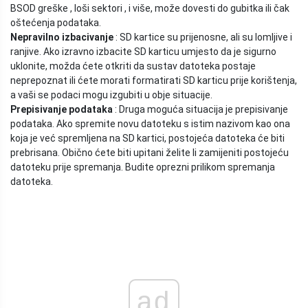
BSOD greške , loši sektori , i više, može dovesti do gubitka ili čak
oštećenja podataka.
Nepravilno izbacivanje
: SD kartice su prijenosne, ali su lomljive i
ranjive. Ako izravno izbacite SD karticu umjesto da je sigurno
uklonite, možda ćete otkriti da sustav datoteka postaje
neprepoznat ili ćete morati formatirati SD karticu prije korištenja,
a vaši se podaci mogu izgubiti u obje situacije.
Prepisivanje podataka
: Druga moguća situacija je prepisivanje
podataka. Ako spremite novu datoteku s istim nazivom kao ona
koja je već spremljena na SD kartici, postojeća datoteka će biti
prebrisana. Obično ćete biti upitani želite li zamijeniti postojeću
datoteku prije spremanja. Budite oprezni prilikom spremanja
datoteka.
ad