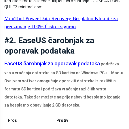
kod kuće imate 3 licence uključujući ažuriranja. - JOSE ANTONIO
QUILEZ
minitool.com
MiniTool Power Data Recovery Besplatno
Kliknite za
preuzimanje
100%
Čisto i sigurno
#2. EaseUS čarobnjak za
oporavak podataka
EaseUS čarobnjak za oporavak podataka
podržava
vas u vraćanju datoteka sa SD kartica na Windows PC-u i Mac-u.
Ovaj vam softver omogućuje oporaviti datoteke iz različitih
formata SD kartica i podržava vraćanje različitih vrsta
datoteka. Također možete najprije nabaviti besplatno izdanje
za besplatno obnavljanje 2 GB datoteka.
Pros
Protiv