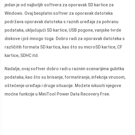
jedan je od najboljih softvera za oporavak SD kartice za
Windows. Ovaj besplatni softver za oporavak datoteka
podržava oporavak datoteka s raznih uređaja za pohranu
podataka, uključujući SD kartice, USB pogone, vanjske tvrde
diskove i još mnogo toga. Dobro radi za oporavak datoteka s
različitih formata SD kartica, kao što su microSD kartice, CF
kartice, SDHC itd.
Nadalje, ovaj softver dobro radi u raznim scenarijima gubitka
podataka, kao što su brisanje, formatiranje, infekcija virusom,
oštećenje uređaja i druge situacije. Možete iskusiti njegove
moćne funkcije u MiniTool Power Data Recovery Free.