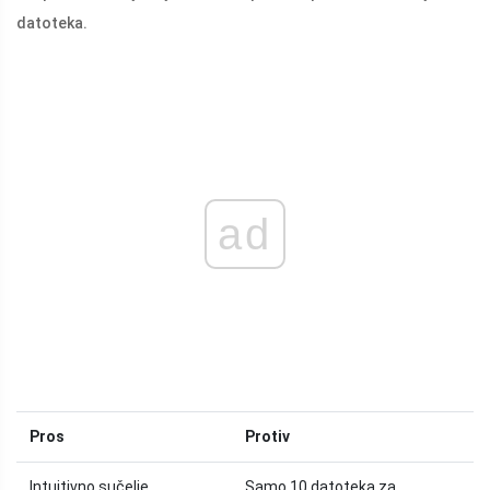
datoteka.
ad
Pros
Protiv
Intuitivno sučelje
Samo 10 datoteka za