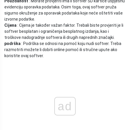
Pouzdanost
: Morate provjeriti ima li softver SD kartice uspješnu
evidenciju oporavka podataka. Osim toga, ovaj softver pruža
sigurno okruženje za oporavak podataka koje neće oštetiti vaše
izvorne podatke.
Cijena
: Cijena je također važan faktor. Trebali biste provjeriti je li
softver besplatan i ograničenja besplatnog izdanja, kao i
troškove nadogradnje softvera ili drugih naprednih značajki.
podrška
: Podrška se odnosi na pomoć koju nudi softver. Treba
razmotriti možete li dobiti online pomoć ili stručne upute ako
koristite ovaj softver.
ad