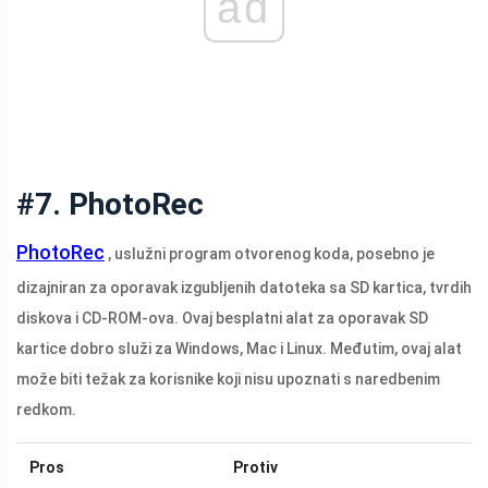
ad
#7. PhotoRec
PhotoRec
, uslužni program otvorenog koda, posebno je
dizajniran za oporavak izgubljenih datoteka sa SD kartica, tvrdih
diskova i CD-ROM-ova. Ovaj besplatni alat za oporavak SD
kartice dobro služi za Windows, Mac i Linux. Međutim, ovaj alat
može biti težak za korisnike koji nisu upoznati s naredbenim
redkom.
Pros
Protiv