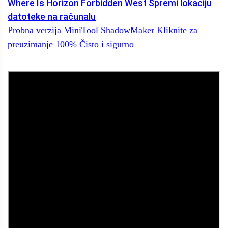
Where Is Horizon Forbidden West Spremi lokaciju
datoteke na računalu
.
Probna verzija MiniTool ShadowMaker
Kliknite za
preuzimanje
100%
Čisto i sigurno