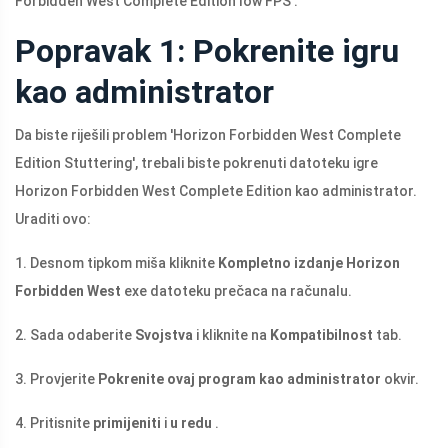
Forbidden West Complete Edition low FPS'.
Popravak 1: Pokrenite igru ​​
kao administrator
Da biste riješili problem 'Horizon Forbidden West Complete
Edition Stuttering', trebali biste pokrenuti datoteku igre
Horizon Forbidden West Complete Edition kao administrator.
Uraditi ovo:
1. Desnom tipkom miša kliknite
Kompletno izdanje Horizon
Forbidden West
exe datoteku prečaca na računalu.
2. Sada odaberite
Svojstva
i kliknite na
Kompatibilnost
tab.
3. Provjerite
Pokrenite ovaj program kao administrator
okvir.
4. Pritisnite
primijeniti
i
u redu
.