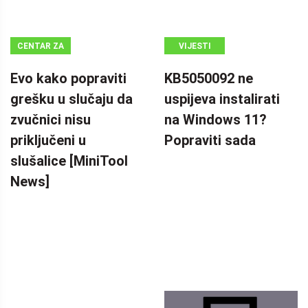
CENTAR ZA
VIJESTI
VIJESTI
Evo kako popraviti
KB5050092 ne
MINITOOL
grešku u slučaju da
uspijeva instalirati
zvučnici nisu
na Windows 11?
priključeni u
Popraviti sada
slušalice [MiniTool
News]