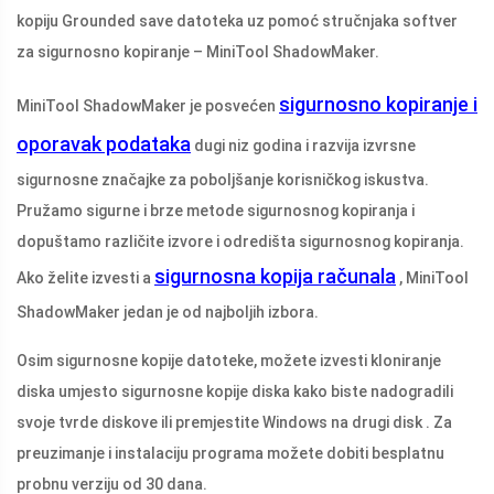
kopiju Grounded save datoteka uz pomoć stručnjaka softver
za sigurnosno kopiranje – MiniTool ShadowMaker.
sigurnosno kopiranje i
MiniTool ShadowMaker je posvećen
oporavak podataka
dugi niz godina i razvija izvrsne
sigurnosne značajke za poboljšanje korisničkog iskustva.
Pružamo sigurne i brze metode sigurnosnog kopiranja i
dopuštamo različite izvore i odredišta sigurnosnog kopiranja.
sigurnosna kopija računala
Ako želite izvesti a
, MiniTool
ShadowMaker jedan je od najboljih izbora.
Osim sigurnosne kopije datoteke, možete izvesti kloniranje
diska umjesto sigurnosne kopije diska kako biste nadogradili
svoje tvrde diskove ili premjestite Windows na drugi disk . Za
preuzimanje i instalaciju programa možete dobiti besplatnu
probnu verziju od 30 dana.