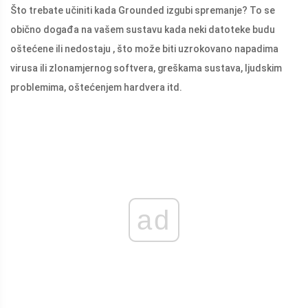
Što trebate učiniti kada Grounded izgubi spremanje? To se
obično događa na vašem sustavu kada neki datoteke budu
oštećene ili nedostaju , što može biti uzrokovano napadima
virusa ili zlonamjernog softvera, greškama sustava, ljudskim
problemima, oštećenjem hardvera itd.
ad