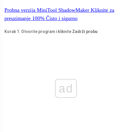
Probna verzija MiniTool ShadowMaker
Kliknite za
preuzimanje
100%
Čisto i sigurno
Korak 1: Otvorite program i kliknite
Zadrži probu
.
ad