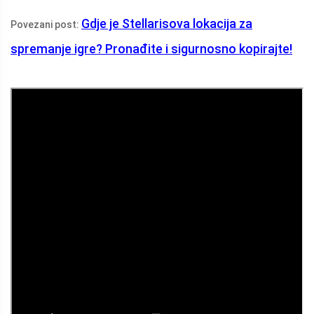
Gdje je Stellarisova lokacija za
Povezani post:
spremanje igre? Pronađite i sigurnosno kopirajte!