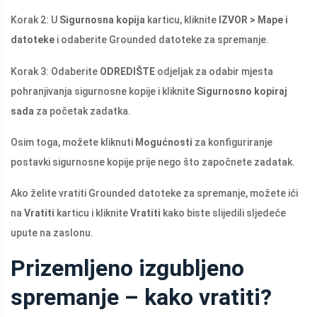
Korak 2: U
Sigurnosna kopija
karticu, kliknite
IZVOR > Mape i
datoteke
i odaberite Grounded datoteke za spremanje.
Korak 3: Odaberite
ODREDIŠTE
odjeljak za odabir mjesta
pohranjivanja sigurnosne kopije i kliknite
Sigurnosno kopiraj
sada
za početak zadatka.
Osim toga, možete kliknuti
Mogućnosti
za konfiguriranje
postavki sigurnosne kopije prije nego što započnete zadatak.
Ako želite vratiti Grounded datoteke za spremanje, možete ići
na
Vratiti
karticu i kliknite
Vratiti
kako biste slijedili sljedeće
upute na zaslonu.
Prizemljeno izgubljeno
spremanje – kako vratiti?