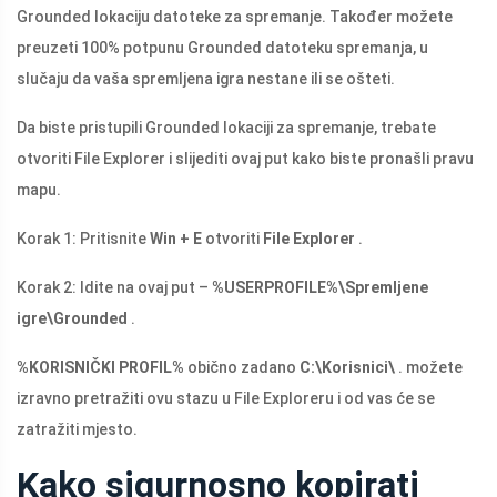
Grounded lokaciju datoteke za spremanje. Također možete
preuzeti 100% potpunu Grounded datoteku spremanja, u
slučaju da vaša spremljena igra nestane ili se ošteti.
Da biste pristupili Grounded lokaciji za spremanje, trebate
otvoriti File Explorer i slijediti ovaj put kako biste pronašli pravu
mapu.
Korak 1: Pritisnite
Win + E
otvoriti
File Explorer
.
Korak 2: Idite na ovaj put –
%USERPROFILE%\Spremljene
igre\Grounded
.
%KORISNIČKI PROFIL%
obično zadano
C:\Korisnici\
. možete
izravno pretražiti ovu stazu u File Exploreru i od vas će se
zatražiti mjesto.
Kako sigurnosno kopirati