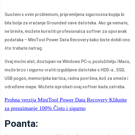
Suočeni s ovim problemom, pripremljena sigurnosna kopija bi
bila bolja za vraćanje Grounded save datoteka. Ako ga nemate,
ne brinite, možete koristiti profesionalca softver za oporavak
podataka – MiniTool Power Data Recovery kako biste dobili ono
što trebate natrag.
Ovaj moćni alat, dostupan na Windows PC-u, poslužitelju i Macu,
može brzo i sigurno vratiti izgubljene datoteke s HDD-a , SSD,
USB pogon, memorijska kartica, radna površina, koš za smeće i
određene mape. Možete isprobati ovaj softver kada zatreba.
Probna verzija MiniTool Power Data Recovery
Kliknite
za preuzimanje
100%
Čisto i sigurno
Poanta: