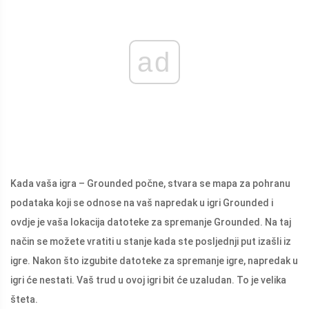
ad
Kada vaša igra – Grounded počne, stvara se mapa za pohranu
podataka koji se odnose na vaš napredak u igri Grounded i
ovdje je vaša lokacija datoteke za spremanje Grounded. Na taj
način se možete vratiti u stanje kada ste posljednji put izašli iz
igre. Nakon što izgubite datoteke za spremanje igre, napredak u
igri će nestati. Vaš trud u ovoj igri bit će uzaludan. To je velika
šteta.