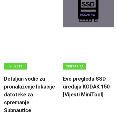
VIJESTI
CENTAR ZA
VIJESTI
Detaljan vodič za
Evo pregleda SSD
MINITOOL
pronalaženje lokacije
uređaja KODAK 150
datoteke za
[Vijesti MiniTool]
spremanje
Subnautice