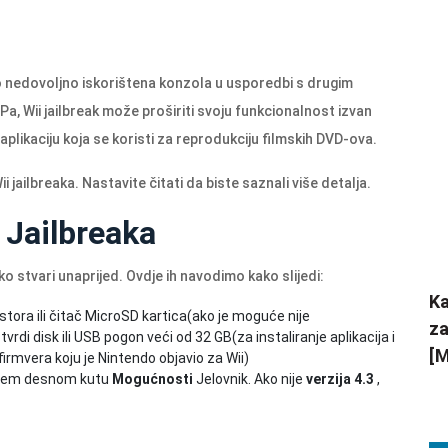
no nedovoljno iskorištena konzola u usporedbi s drugim
, Wii jailbreak može proširiti svoju funkcionalnost izvan
 aplikaciju koja se koristi za reprodukciju filmskih DVD-ova.
 jailbreaka. Nastavite čitati da biste saznali više detalja.
i Jailbreaka
ko stvari unaprijed. Ovdje ih navodimo kako slijedi:
Ka
tora ili čitač MicroSD kartica(ako je moguće nije
za
i disk ili USB pogon veći od 32 GB(za instaliranje aplikacija i
[M
 firmvera koju je Nintendo objavio za Wii)
rnjem desnom kutu
Mogućnosti
Jelovnik. Ako nije
verzija 4.3
,