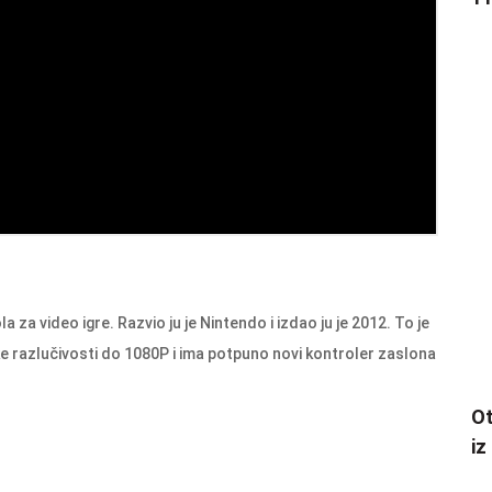
 za video igre. Razvio ju je Nintendo i izdao ju je 2012. To je
e razlučivosti do 1080P i ima potpuno novi kontroler zaslona
Ot
iz