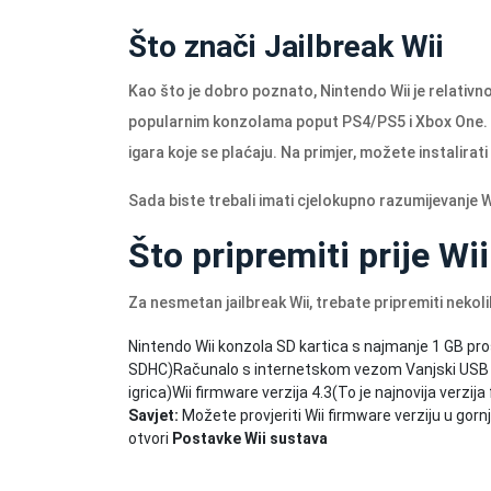
Što znači Jailbreak Wii
Kao što je dobro poznato, Nintendo Wii je relativ
popularnim konzolama poput PS4/PS5 i Xbox One. Pa
igara koje se plaćaju. Na primjer, možete instalirati
Sada biste trebali imati cjelokupno razumijevanje Wii
Što pripremiti prije Wi
Za nesmetan jailbreak Wii, trebate pripremiti nekoli
Nintendo Wii konzola SD kartica s najmanje 1 GB pros
SDHC)Računalo s internetskom vezom Vanjski USB tvrd
igrica)Wii firmware verzija 4.3(To je najnovija verzija
Savjet:
Možete provjeriti Wii firmware verziju u go
otvori
Postavke Wii sustava