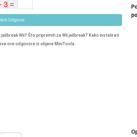
Po
po
obiti Odgovor
jailbreak Wii? Što pripremiti za Wii jailbreak? Kako instalirati
i sve ove odgovore iz objave MiniToola.
Op