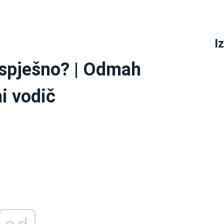
I
uspješno? | Odmah
i vodič