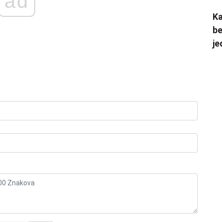
ad
Ka
be
je