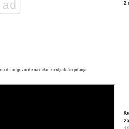
ad
2 
mo da odgovorite na nekoliko sljedećih pitanja.
K
za
1