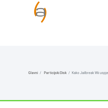
Glavni
Particijski Disk
Kako Jailbreak Wii uspj