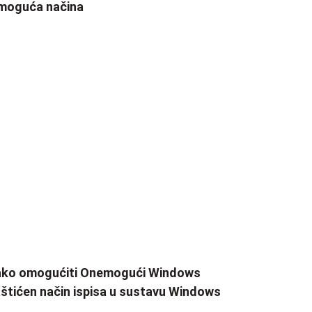
moguća načina
ako omogućiti Onemogući Windows
štićen način ispisa u sustavu Windows
1