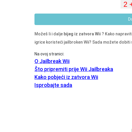
D
Možeš li i dalje
bijeg iz zatvora Wii
? Kako napraviti 
igrice koristeći jailbroken Wii? Sada možete dobit
Na ovoj stranici:
O Jailbreak Wii
Što pripremiti prije Wii Jailbreaka
Kako pobjeći iz zatvora Wii
Isprobajte sada