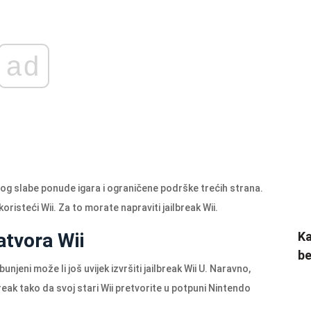
ad
zbog slabe ponude igara i ograničene podrške trećih strana.
koristeći Wii. Za to morate napraviti jailbreak Wii.
atvora Wii
Ka
be
njeni može li još uvijek izvršiti jailbreak Wii U. Naravno,
reak tako da svoj stari Wii pretvorite u potpuni Nintendo