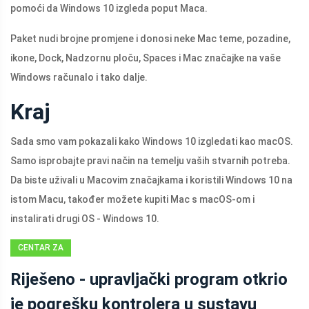
pomoći da Windows 10 izgleda poput Maca.
Paket nudi brojne promjene i donosi neke Mac teme, pozadine,
ikone, Dock, Nadzornu ploču, Spaces i Mac značajke na vaše
Windows računalo i tako dalje.
Kraj
Sada smo vam pokazali kako Windows 10 izgledati kao macOS.
Samo isprobajte pravi način na temelju vaših stvarnih potreba.
Da biste uživali u Macovim značajkama i koristili Windows 10 na
istom Macu, također možete kupiti Mac s macOS-om i
instalirati drugi OS - Windows 10.
CENTAR ZA
VIJESTI
Riješeno - upravljački program otkrio
MINITOOL
je pogrešku kontrolera u sustavu