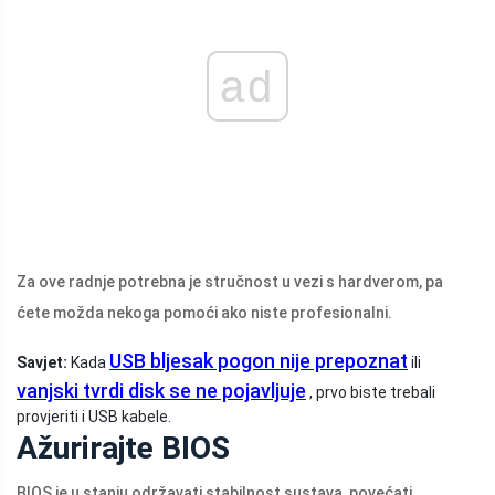
ad
Za ove radnje potrebna je stručnost u vezi s hardverom, pa
ćete možda nekoga pomoći ako niste profesionalni.
USB bljesak pogon nije prepoznat
Savjet:
Kada
ili
vanjski tvrdi disk se ne pojavljuje
, prvo biste trebali
provjeriti i USB kabele.
Ažurirajte BIOS
BIOS je u stanju održavati stabilnost sustava, povećati