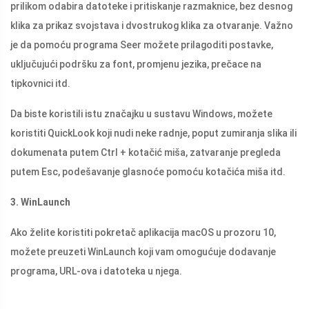
prilikom odabira datoteke i pritiskanje razmaknice, bez desnog
klika za prikaz svojstava i dvostrukog klika za otvaranje. Važno
je da pomoću programa Seer možete prilagoditi postavke,
uključujući podršku za font, promjenu jezika, prečace na
tipkovnici itd.
Da biste koristili istu značajku u sustavu Windows, možete
koristiti QuickLook koji nudi neke radnje, poput zumiranja slika ili
dokumenata putem Ctrl + kotačić miša, zatvaranje pregleda
putem Esc, podešavanje glasnoće pomoću kotačića miša itd.
3. WinLaunch
Ako želite koristiti pokretač aplikacija macOS u prozoru 10,
možete preuzeti WinLaunch koji vam omogućuje dodavanje
programa, URL-ova i datoteka u njega.