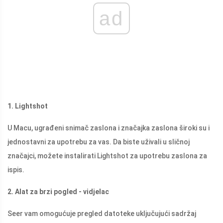
ad
1. Lightshot
U Macu, ugrađeni snimač zaslona i značajka zaslona široki su i
jednostavni za upotrebu za vas. Da biste uživali u sličnoj
značajci, možete instalirati Lightshot za upotrebu zaslona za
ispis.
2. Alat za brzi pogled - vidjelac
Seer vam omogućuje pregled datoteke uključujući sadržaj