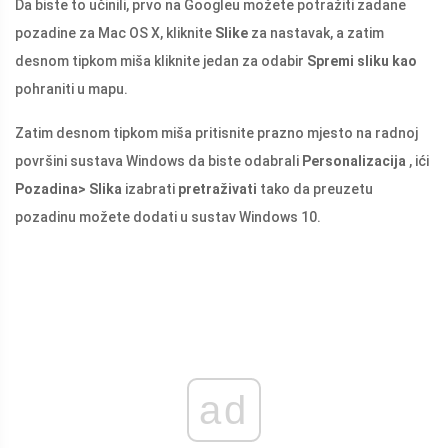
Da biste to učinili, prvo na Googleu možete potražiti zadane
pozadine za Mac OS X, kliknite
Slike
za nastavak, a zatim
desnom tipkom miša kliknite jedan za odabir
Spremi sliku kao
pohraniti u mapu.
Zatim desnom tipkom miša pritisnite prazno mjesto na radnoj
površini sustava Windows da biste odabrali
Personalizacija
, ići
Pozadina> Slika
izabrati
pretraživati
tako da preuzetu
pozadinu možete dodati u sustav Windows 10.
ad