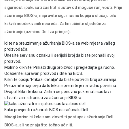
sigurnost i pokušati zaštititi sustav od moguće ranjivosti. Prije
ažuriranja BIOS-a, napravite sigurnosnu kopiju u slučaju bilo
kakvih neočekivanih nesreća. Zatim učinite sljedeće za
ažuriranje (uzmimo Dell za primjer):
Idite na preuzimanje ažuriranja BIOS-a sa web mjesta vašeg
proizvođača.
Unesite servisnu oznaku ili serijski broj da biste pronašli svoj
proizvod.
Molimo kliknite 'Prikaži drugi proizvod' i pregledajte ga ručno.
Odaberite ispravan proizvod i idite na BIOS.
Kliknite opciju 'Prikaži detalje' da biste potvrdili broj ažuriranja.
Preuzmite najnoviju datoteku i spremite je na radnu površinu.
Dvaput kliknite ikonu. Zatim će ponovno pokrenuti sustav i
otvoriti vam stranicu za ažuriranje BIOS-a.
Kako provjeriti i ažurirati BIOS na računalu Dell
Mnogi korisnici žele sami dovršiti postupak ažuriranja Dell
BIOS-a, ali ne znaju što točno učiniti.