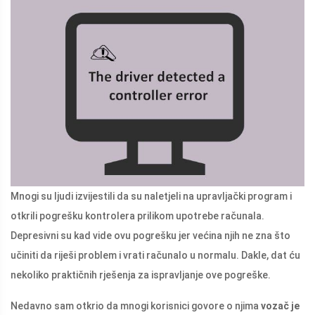
Mnogi su ljudi izvijestili da su naletjeli na upravljački program i
otkrili pogrešku kontrolera prilikom upotrebe računala.
Depresivni su kad vide ovu pogrešku jer većina njih ne zna što
učiniti da riješi problem i vrati računalo u normalu. Dakle, dat ću
nekoliko praktičnih rješenja za ispravljanje ove pogreške.
Nedavno sam otkrio da mnogi korisnici govore o njima
vozač je