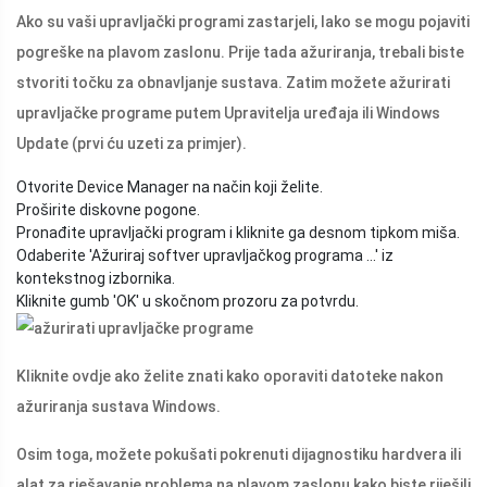
Ako su vaši upravljački programi zastarjeli, lako se mogu pojaviti
pogreške na plavom zaslonu. Prije tada ažuriranja, trebali biste
stvoriti točku za obnavljanje sustava. Zatim možete ažurirati
upravljačke programe putem Upravitelja uređaja ili Windows
Update (prvi ću uzeti za primjer).
Otvorite Device Manager na način koji želite.
Proširite diskovne pogone.
Pronađite upravljački program i kliknite ga desnom tipkom miša.
Odaberite 'Ažuriraj softver upravljačkog programa ...' iz
kontekstnog izbornika.
Kliknite gumb 'OK' u skočnom prozoru za potvrdu.
Kliknite ovdje ako želite znati kako oporaviti datoteke nakon
ažuriranja sustava Windows.
Osim toga, možete pokušati pokrenuti dijagnostiku hardvera ili
alat za rješavanje problema na plavom zaslonu kako biste riješili