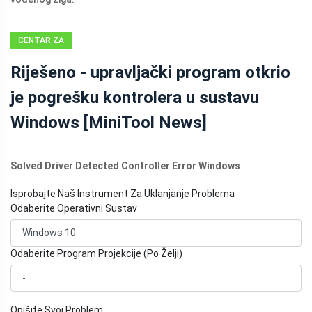
CENTAR ZA
VIJESTI
Riješeno - upravljački program otkrio
MINITOOL
je pogrešku kontrolera u sustavu
Windows [MiniTool News]
Solved Driver Detected Controller Error Windows
Isprobajte Naš Instrument Za Uklanjanje Problema
Odaberite Operativni Sustav
Odaberite Program Projekcije (Po Želji)
Opišite Svoj Problem