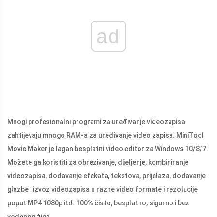
ad
Mnogi profesionalni programi za uređivanje videozapisa
zahtijevaju mnogo RAM-a za uređivanje video zapisa. MiniTool
Movie Maker je lagan besplatni video editor za Windows 10/8/7.
Možete ga koristiti za obrezivanje, dijeljenje, kombiniranje
videozapisa, dodavanje efekata, tekstova, prijelaza, dodavanje
glazbe i izvoz videozapisa u razne video formate i rezolucije
poput MP4 1080p itd. 100% čisto, besplatno, sigurno i bez
vodenog žiga.