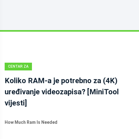
CENTAR ZA
VIJESTI
Koliko RAM-a je potrebno za (4K)
MINITOOL
uređivanje videozapisa? [MiniTool
vijesti]
How Much Ram Is Needed