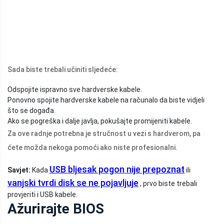
Sada biste trebali učiniti sljedeće:
Odspojite ispravno sve hardverske kabele.
Ponovno spojite hardverske kabele na računalo da biste vidjeli
što se događa.
Ako se pogreška i dalje javlja, pokušajte promijeniti kabele.
Za ove radnje potrebna je stručnost u vezi s hardverom, pa
ćete možda nekoga pomoći ako niste profesionalni.
USB bljesak pogon nije prepoznat
Savjet:
Kada
ili
vanjski tvrdi disk se ne pojavljuje
, prvo biste trebali
provjeriti i USB kabele.
Ažurirajte BIOS