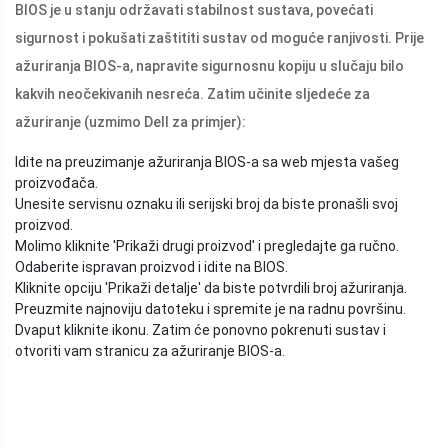
BIOS je u stanju održavati stabilnost sustava, povećati
sigurnost i pokušati zaštititi sustav od moguće ranjivosti. Prije
ažuriranja BIOS-a, napravite sigurnosnu kopiju u slučaju bilo
kakvih neočekivanih nesreća. Zatim učinite sljedeće za
ažuriranje (uzmimo Dell za primjer):
Idite na preuzimanje ažuriranja BIOS-a sa web mjesta vašeg
proizvođača.
Unesite servisnu oznaku ili serijski broj da biste pronašli svoj
proizvod.
Molimo kliknite 'Prikaži drugi proizvod' i pregledajte ga ručno.
Odaberite ispravan proizvod i idite na BIOS.
Kliknite opciju 'Prikaži detalje' da biste potvrdili broj ažuriranja.
Preuzmite najnoviju datoteku i spremite je na radnu površinu.
Dvaput kliknite ikonu. Zatim će ponovno pokrenuti sustav i
otvoriti vam stranicu za ažuriranje BIOS-a.