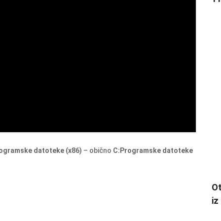
ogramske datoteke (x86)
– obično
C:Programske datoteke
Ot
iz