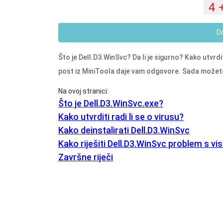
D
Što je
Dell.D3.WinSvc
? Da li je sigurno? Kako utvrdi
post iz MiniToola daje vam odgovore. Sada možete na
Na ovoj stranici:
Što je Dell.D3.WinSvc.exe?
Kako utvrditi radi li se o virusu?
Kako deinstalirati Dell.D3.WinSvc
Kako riješiti Dell.D3.WinSvc problem s 
Završne riječi