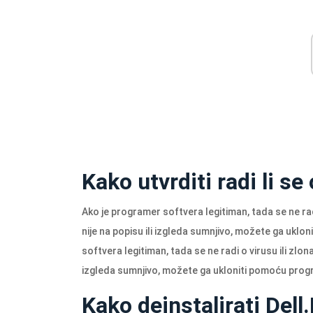
Kako utvrditi radi li se
Ako je programer softvera legitiman, tada se ne ra
nije na popisu ili izgleda sumnjivo, možete ga ukl
softvera legitiman, tada se ne radi o virusu ili zlo
izgleda sumnjivo, možete ga ukloniti pomoću progr
Kako deinstalirati Del