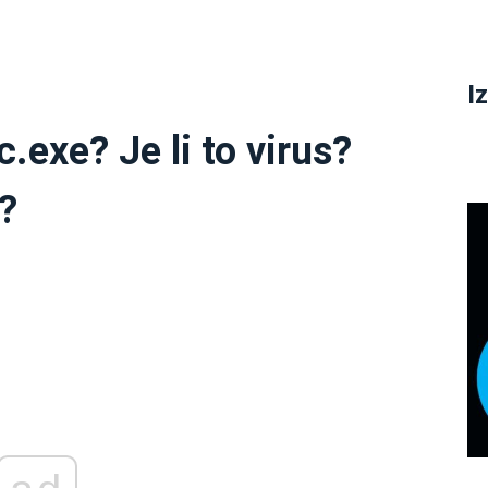
I
.exe? Je li to virus?
i?