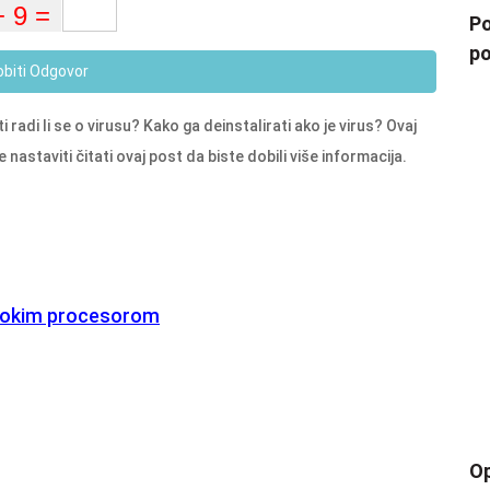
Po
po
obiti Odgovor
ti radi li se o virusu? Kako ga deinstalirati ako je virus? Ovaj
staviti čitati ovaj post da biste dobili više informacija.
visokim procesorom
Op