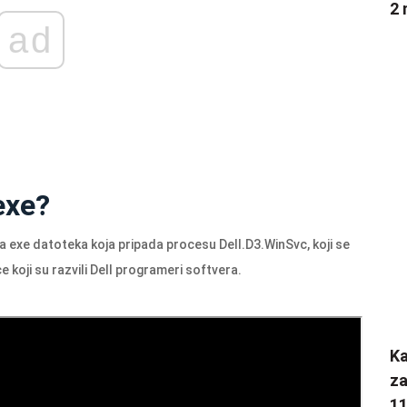
2 
ad
exe?
na exe datoteka koja pripada procesu
Dell.D3.WinSvc
, koji se
e koji su razvili Dell programeri softvera.
K
za
1