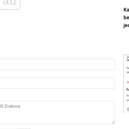
ad
Ka
be
je