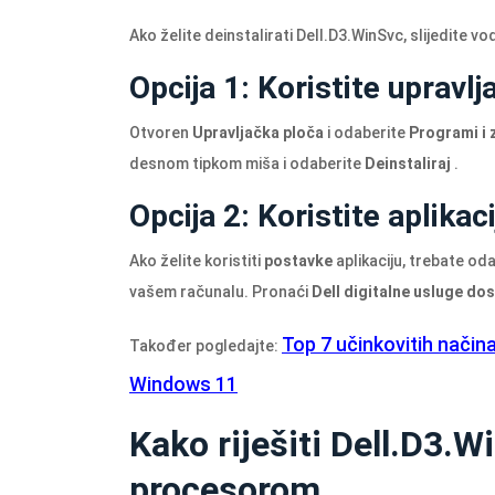
Ako želite deinstalirati
Dell.D3.WinSvc
, slijedite v
Opcija 1: Koristite upravl
Otvoren
Upravljačka ploča
i odaberite
Programi i 
desnom tipkom miša i odaberite
Deinstaliraj
.
Opcija 2: Koristite aplika
Ako želite koristiti
postavke
aplikaciju, trebate od
vašem računalu. Pronaći
Dell digitalne usluge do
Top 7 učinkovitih način
Također pogledajte:
Windows 11
Kako riješiti Dell.D3.
procesorom