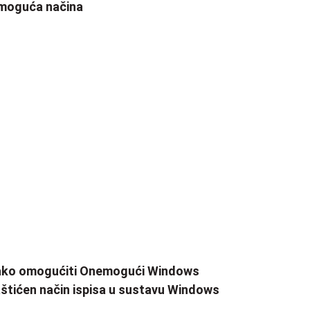
moguća načina
ako omogućiti Onemogući Windows
štićen način ispisa u sustavu Windows
1