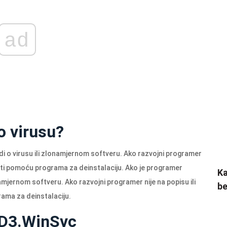
ad
 o virusu?
di o virusu ili zlonamjernom softveru. Ako razvojni programer
oniti pomoću programa za deinstalaciju. Ako je programer
Ka
namjernom softveru. Ako razvojni programer nije na popisu ili
be
ama za deinstalaciju.
l.D3.WinSvc