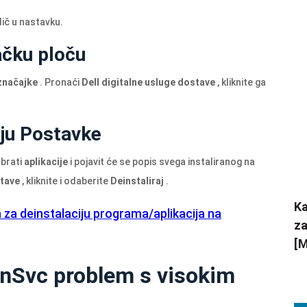
odič u nastavku.
jačku ploču
značajke
. Pronaći
Dell digitalne usluge dostave
, kliknite ga
ciju Postavke
abrati
aplikacije
i pojavit će se popis svega instaliranog na
stave
, kliknite i odaberite
Deinstaliraj
.
Ka
a za deinstalaciju programa/aplikacija na
za
[M
WinSvc problem s visokim