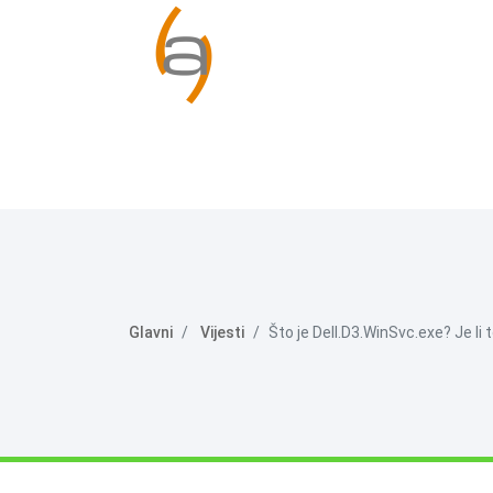
Glavni
Vijesti
Što je Dell.D3.WinSvc.exe? Je li 