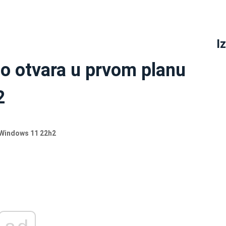
I
lno otvara u prvom planu
2
 Windows 11 22h2