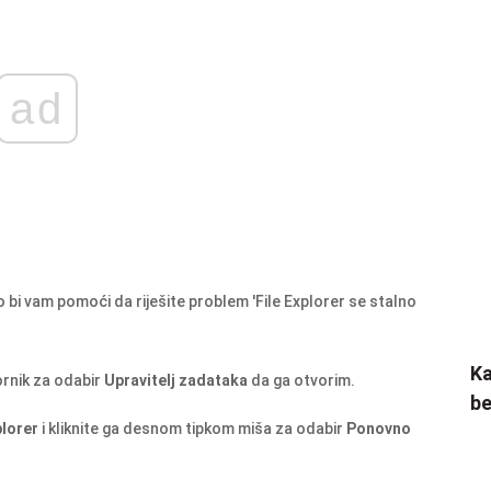
ad
bi vam pomoći da riješite problem 'File Explorer se stalno
Ka
rnik za odabir
Upravitelj zadataka
da ga otvorim.
be
lorer
i kliknite ga desnom tipkom miša za odabir
Ponovno