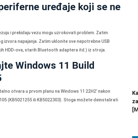
periferne uređaje koji se ne
vezuju i prekidaju vezu mogu uzrokovati problem. Zatim
nog izvora napajanja. Zatim uklonite sve nepotrebne USB
skih HDD-ova, starih Bluetooth adaptera itd.) iz stroja.
ajte Windows 11 Build
5
er stalno otvara u prvom planu na Windows 11 22H2' nakon
Ka
1105 (KB5021255 ili KB5022303). Stoga možete deinstalirati
za
[M