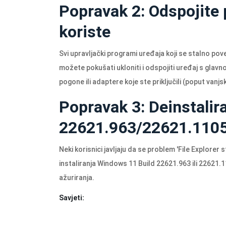
Popravak 2: Odspojite 
koriste
Svi upravljački programi uređaja koji se stalno po
možete pokušati ukloniti i odspojiti uređaj s glav
pogone ili adaptere koje ste priključili (poput vanj
Popravak 3: Deinstalir
22621.963/22621.110
Neki korisnici javljaju da se problem 'File Explor
instaliranja Windows 11 Build 22621.963 ili 22621.
ažuriranja.
Savjeti: