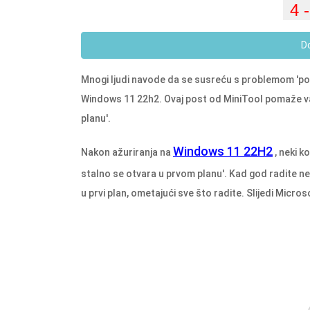
D
Mnogi ljudi navode da se susreću s problemom 'posl
Windows 11 22h2. Ovaj post od MiniTool pomaže vam
planu'.
Windows 11 22H2
Nakon ažuriranja na
, neki k
stalno se otvara u prvom planu'. Kad god radite n
u prvi plan, ometajući sve što radite. Slijedi Micro