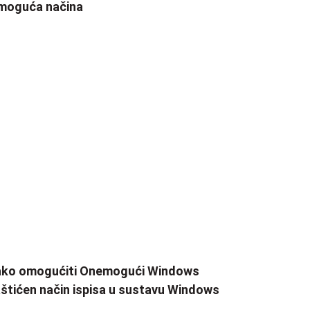
moguća načina
ako omogućiti Onemogući Windows
štićen način ispisa u sustavu Windows
1