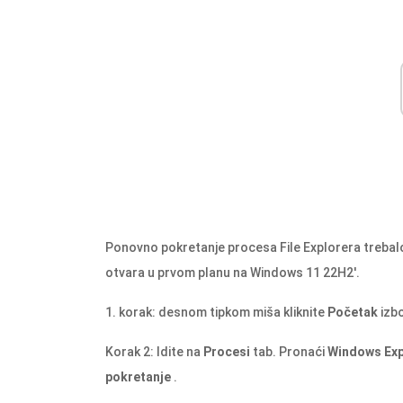
Ponovno pokretanje procesa File Explorera trebalo 
otvara u prvom planu na Windows 11 22H2'.
1. korak: desnom tipkom miša kliknite
Početak
izbo
Korak 2: Idite na
Procesi
tab. Pronaći
Windows Exp
pokretanje
.