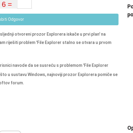
Po
po
obiti Odgovor
jednji otvoreni prozor Explorera iskače u prvi plan' na
 riješiti problem 'File Explorer stalno se otvara u prvom
orisnici navode da se susreću s problemom 'File Explorer
ešto u sustavu Windows, najnoviji prozor Explorera pomiče se
softov forum.
Op