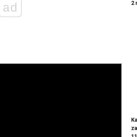
2 
ad
K
za
1