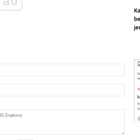
ad
Ka
be
je