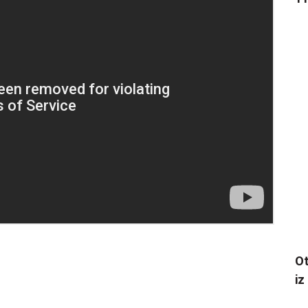
Ot
iz