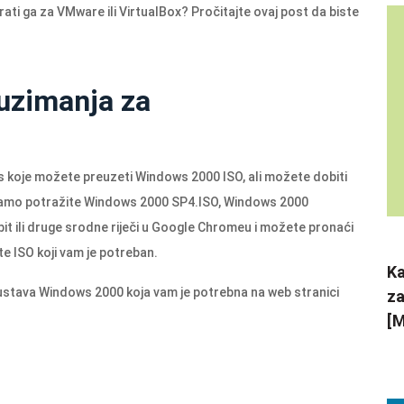
ati ga za VMware ili VirtualBox? Pročitajte ovaj post da biste
uzimanja za
s koje možete preuzeti Windows 2000 ISO, ali možete dobiti
 Samo potražite Windows 2000 SP4.ISO, Windows 2000
t ili druge srodne riječi u Google Chromeu i možete pronaći
te ISO koji vam je potreban.
Ka
ustava Windows 2000 koja vam je potrebna na web stranici
za
[M