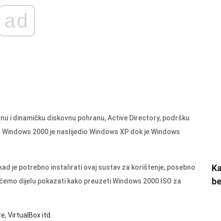
ad
u i dinamičku diskovnu pohranu, Active Directory, podršku
iše. Windows 2000 je naslijedio Windows XP dok je Windows
Ka
kad je potrebno instalirati ovaj sustav za korištenje, posebno
be
 ćemo dijelu pokazati kako preuzeti Windows 2000 ISO za
 VirtualBox itd.