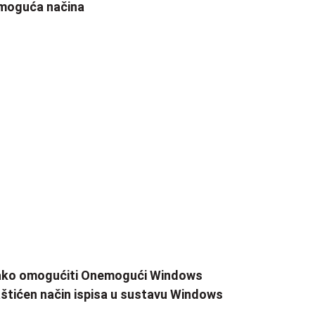
moguća načina
ako omogućiti Onemogući Windows
štićen način ispisa u sustavu Windows
1