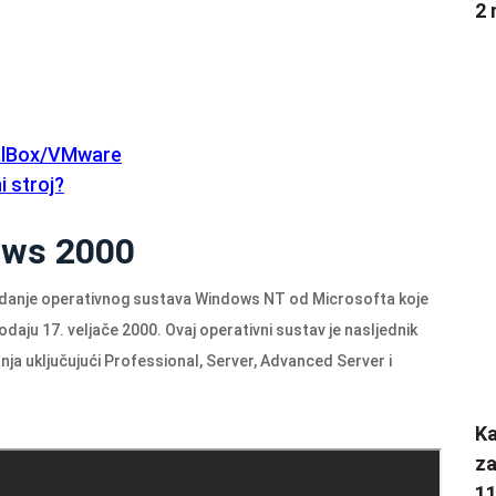
2 
ualBox/VMware
i stroj?
ows 2000
zdanje operativnog sustava Windows NT od Microsofta koje
odaju 17. veljače 2000. Ovaj operativni sustav je nasljednik
nja uključujući Professional, Server, Advanced Server i
K
za
1