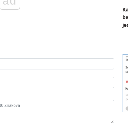
ad
Ka
be
je