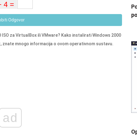
Po
po
obiti Odgovor
ISO za VirtualBox ili VMware? Kako instalirati Windows 2000
post, znate mnogo informacija o ovom operativnom sustavu.
ad
Op