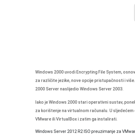
Windows 2000 uvodi Encrypting File System, osnovn
za različite jezike, nove opcije pristupačnosti i v
2000 Server naslijedio Windows Server 2003.
Iako je Windows 2000 stari operativni sustav, pone
za korištenje na virtualnom računalu. U sljedećem
VMware ili VirtualBox i zatim ga instalirati.
Windows Server 2012 R2 ISO preuzimanje za VMware,