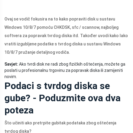
Ovaj se vodič fokusira na to kako popraviti disk u sustavu
Windows 10/8/7 pomoću CHKDSK, sfc / scannow, najboljeg
softvera za popravak tvrdog diska itd. Također uvodi kako lako
vratiti izgubljene podatke s tvrdog diska u sustavu Windows
10/8/7 pružanje detaljnog vodiča.
Savjet:
Ako tvrdi disk ne radi zbog fizičkih oštećenja, možete ga
poslati u profesionalnu trgovinu za popravak diska ili zamijeniti
novim.
Podaci s tvrdog diska se
gube? - Poduzmite ova dva
poteza
Što učiniti ako pretrpite gubitak podataka zbog oštećenja
tvrdog diska?