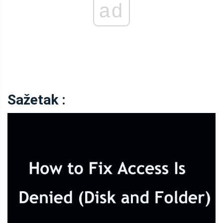
ad
Sažetak :