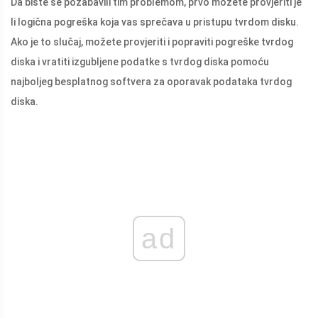
Da biste se pozabavili tim problemom, prvo možete provjeriti je
li logična pogreška koja vas sprečava u pristupu tvrdom disku.
Ako je to slučaj, možete provjeriti i popraviti pogreške tvrdog
diska i vratiti izgubljene podatke s tvrdog diska pomoću
najboljeg besplatnog softvera za oporavak podataka tvrdog
diska.
ad