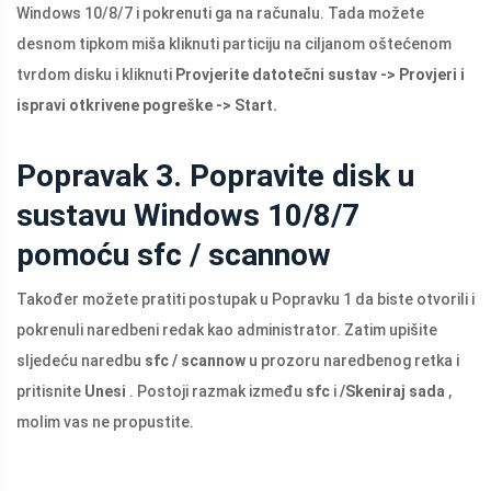
Windows 10/8/7 i pokrenuti ga na računalu. Tada možete
desnom tipkom miša kliknuti particiju na ciljanom oštećenom
tvrdom disku i kliknuti
Provjerite datotečni sustav -> Provjeri i
ispravi otkrivene pogreške -> Start.
Popravak 3. Popravite disk u
sustavu Windows 10/8/7
pomoću sfc / scannow
Također možete pratiti postupak u Popravku 1 da biste otvorili i
pokrenuli naredbeni redak kao administrator. Zatim upišite
sljedeću naredbu
sfc / scannow
u prozoru naredbenog retka i
pritisnite
Unesi
. Postoji razmak između
sfc
i
/Skeniraj sada
,
molim vas ne propustite.