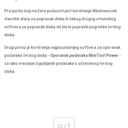
Prvi potez koji možete poduzeti jest korištenje Windowsovih
vlastitih alata za popravak diska ili nekog drugog vrhunskog
softvera za popravak diska da biste popravili pogreške tvrdog
diska.
Drugi potez je korištenje najpouzdanijeg softvera za oporavak
podataka tvrdog diska -
Oporavak podataka MiniTool Power
-
za lako vraćanje izgubljenih podataka s oštećenog tvrdog
diska.
ad