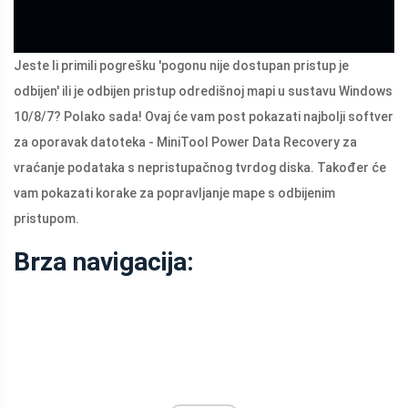
Jeste li primili pogrešku 'pogonu nije dostupan pristup je
odbijen' ili je odbijen pristup odredišnoj mapi u sustavu Windows
10/8/7? Polako sada! Ovaj će vam post pokazati najbolji softver
za oporavak datoteka - MiniTool Power Data Recovery za
vraćanje podataka s nepristupačnog tvrdog diska. Također će
vam pokazati korake za popravljanje mape s odbijenim
pristupom.
Brza navigacija: