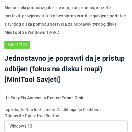
Ako se neki podaci izgube i ne mogu se pronaći, možete
nastaviti provjeravati kako besplatno vratiti izgubljene podatke
s tvrdog diska pomoću softvera za popravak tvrdog diska
MiniTool za Windows 10/8/7.
SAVJETI ZA
OPORAVAK
Jednostavno je popraviti da je pristup
PODATAKA
odbijen (fokus na disku i mapi)
[MiniTool Savjeti]
Its Easy Fix Access Is Denied Focus Disk
Isprobajte Naš Instrument Za Uklanjanje Problema
Odaberite Operativni Sustav