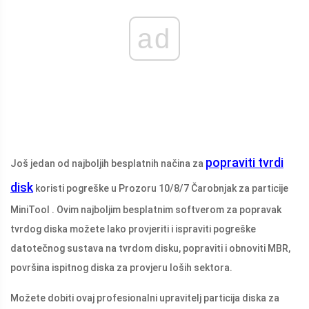
ad
popraviti tvrdi
Još jedan od najboljih besplatnih načina za
disk
koristi pogreške u Prozoru 10/8/7 Čarobnjak za particije
MiniTool . Ovim najboljim besplatnim softverom za popravak
tvrdog diska možete lako provjeriti i ispraviti pogreške
datotečnog sustava na tvrdom disku, popraviti i obnoviti MBR,
površina ispitnog diska za provjeru loših sektora.
Možete dobiti ovaj profesionalni upravitelj particija diska za