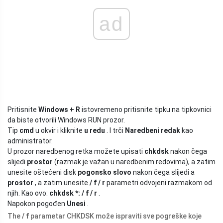
ad
Pritisnite
Windows + R
istovremeno pritisnite tipku na tipkovnici
da biste otvorili Windows RUN prozor.
Tip
cmd
u okvir i kliknite
u redu
. I trči
Naredbeni redak
kao
administrator.
U prozor naredbenog retka možete upisati
chkdsk
nakon čega
slijedi
prostor
(razmak je važan u naredbenim redovima), a zatim
unesite oštećeni disk
pogonsko slovo
nakon čega slijedi a
prostor
, a zatim unesite
/ f / r
parametri odvojeni razmakom od
njih. Kao ovo:
chkdsk *: / f / r
.
Napokon pogođen
Unesi
.
The
/ f
parametar CHKDSK može ispraviti sve pogreške koje