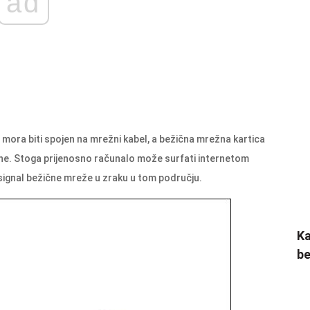
ad
e mora biti spojen na mrežni kabel, a bežična mrežna kartica
ene. Stoga prijenosno računalo može surfati internetom
signal bežične mreže u zraku u tom području.
Ka
be