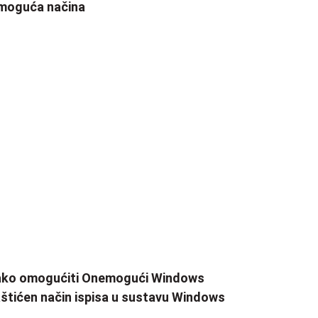
moguća načina
ako omogućiti Onemogući Windows
štićen način ispisa u sustavu Windows
1