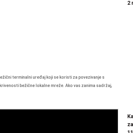
2 
žični terminalni uređaj koji se koristi za povezivanje s
rivenosti bežične lokalne mreže. Ako vas zanima sadržaj,
K
za
1