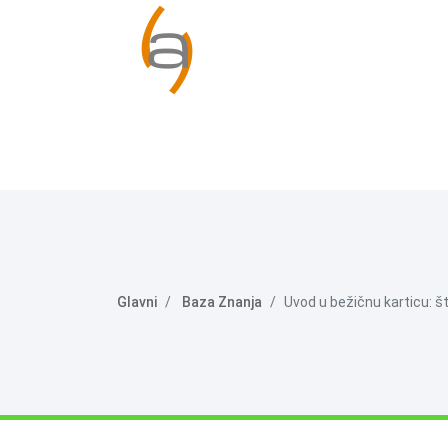
Glavni
Baza Znanja
Uvod u bežičnu karticu: što