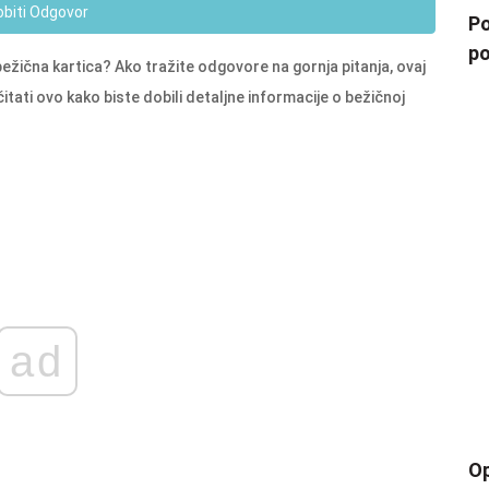
obiti Odgovor
Po
po
 bežična kartica? Ako tražite odgovore na gornja pitanja, ovaj
tati ovo kako biste dobili detaljne informacije o bežičnoj
ad
Op