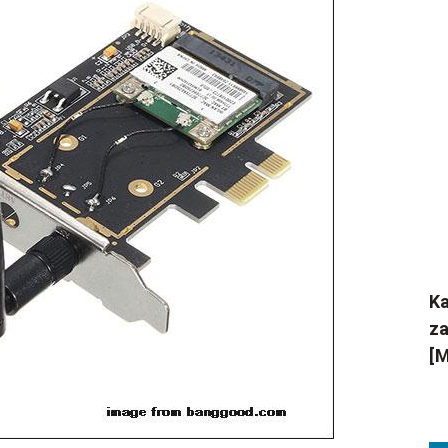
Ka
za
[M