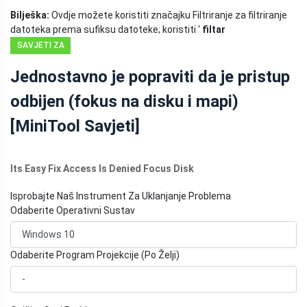
Bilješka:
Ovdje možete koristiti značajku Filtriranje za filtriranje
datoteka prema sufiksu datoteke; koristiti '
filtar
SAVJETI ZA
OPORAVAK
Jednostavno je popraviti da je pristup
PODATAKA
odbijen (fokus na disku i mapi)
[MiniTool Savjeti]
Its Easy Fix Access Is Denied Focus Disk
Isprobajte Naš Instrument Za Uklanjanje Problema
Odaberite Operativni Sustav
Odaberite Program Projekcije (Po Želji)