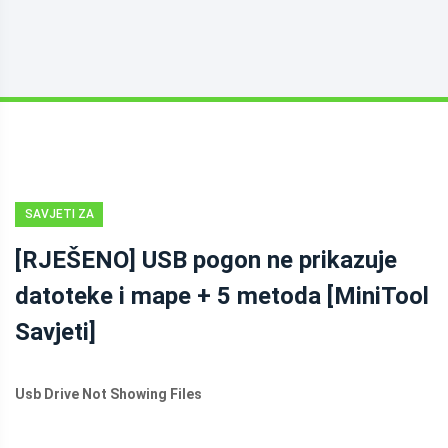
SAVJETI ZA
OPORAVAK
[RJEŠENO] USB pogon ne prikazuje
PODATAKA
datoteke i mape + 5 metoda [MiniTool
Savjeti]
Usb Drive Not Showing Files