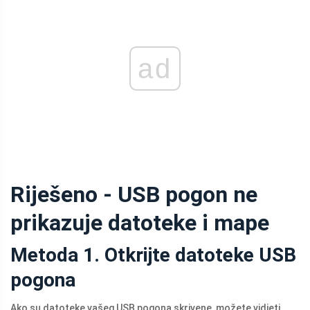
ad
Riješeno - USB pogon ne
prikazuje datoteke i mape
Metoda 1. Otkrijte datoteke USB
pogona
Ako su datoteke vašeg USB pogona skrivene, možete vidjeti