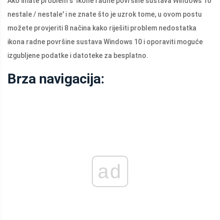
Ako imate problem s 'Ikone radne površine sustava Windows 10
nestale / nestale' i ne znate što je uzrok tome, u ovom postu
možete provjeriti 8 načina kako riješiti problem nedostatka
ikona radne površine sustava Windows 10 i oporaviti moguće
izgubljene podatke i datoteke za besplatno.
Brza navigacija:
ad