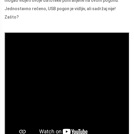
mogao vidjeti svoje datoteke pohranjene na ovom pogonu.
Jednostavno rečeno, USB pogon je vidljiv, ali sadržaj nije!
Zašto?