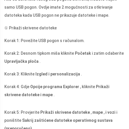
samo USB pogon. Ovdje imate 2 mogućnosti za otkrivanje
datoteka kada USB pogon ne prikazuje datoteke i mape.
① Prikaži skrivene datoteke
Korak 1: Povežite USB pogon s računalom.
Korak 2: Desnom tipkom miša kliknite
Početak
i zatim odaberite
Upravljačka ploča
.
Korak 3: Kliknite
Izgled i personalizacija
.
Korak 4: Gdje
Opcije programa Explorer
, kliknite
Prikaži
skrivene datoteke i mape
.
Korak 5: Provjerite
Prikaži skrivene datoteke
,
mape
,
i vozi
i
poništite
Sakrij zaštićene datoteke operativnog sustava
(preporučeno)
.