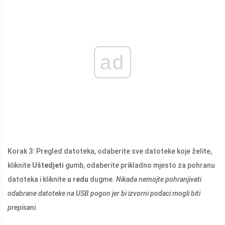
ad
Korak 3: Pregled datoteka, odaberite sve datoteke koje želite,
kliknite
Uštedjeti
gumb, odaberite prikladno mjesto za pohranu
datoteka i kliknite
u redu
dugme.
Nikada nemojte pohranjivati ​​
odabrane datoteke na USB pogon jer bi izvorni podaci mogli biti
prepisani.