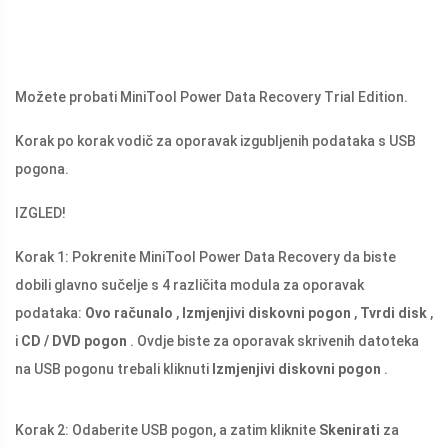
Možete probati MiniTool Power Data Recovery Trial Edition.
Korak po korak vodič za oporavak izgubljenih podataka s USB
pogona.
IZGLED!
Korak 1: Pokrenite MiniTool Power Data Recovery da biste
dobili glavno sučelje s 4 različita modula za oporavak
podataka:
Ovo računalo
,
Izmjenjivi diskovni pogon
,
Tvrdi disk
,
i
CD / DVD pogon
. Ovdje biste za oporavak skrivenih datoteka
na USB pogonu trebali kliknuti
Izmjenjivi diskovni pogon
.
Korak 2: Odaberite USB pogon, a zatim kliknite
Skenirati
za