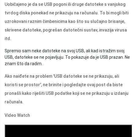
Uobičajeno je da se USB pogoni ili druge datoteke s vanjskog
tvrdog diska ponekad ne prikazuju na računalu. To bi mogli biti
uzrokovani raznim čimbenicima kao što su slučajno brisanje,
skrivene datoteke, pogrešan datotečni sustav, invazija virusa
itd.
Spremio sam neke datoteke na svoj USB, ali kad istražim svoj
USB, datoteke se ne pojavljuju. To pokazuje da je USB prazan. Ne
znam što da radim.
Ako naiđete na problem 'USB datoteke se ne prikazuju, ali
koristi se prostor', ne brinite i pogledajte ovaj post da biste
pronašli kako riješiti USB podatke koji se ne prikazuju u izdanju
računala.
Video Watch