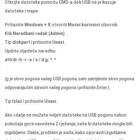
Otkrijte datoteke pomoću CMD-a dok USB ne prikazuje
datoteke i mape
Pritisnite
Windows + X
otvoriti
Moćni korisnici
izbornik.
Klik
Naredbeni redak (Admin)
.
Tip
diskpart
i pritisnite
Unesi
.
Upišite sljedeću naredbu:
attrib -h -r -s / s / d g: *. *
(g je slovo pogona vašeg USB pogona, zato zamijenite slovo pogona
odgovarajućim slovom vašeg pogona i pritisnite Enter.)
Tip
Izlaz
i pritisnite
Unesi
.
Ako i dalje ne možete vidjeti datoteke na USB pogonu nakon
pokušaja gore navedena 2 rješenja, vaše bi datoteke mogle biti
izgubljene. Dakle, problem je sada, kako oporaviti izgubljene