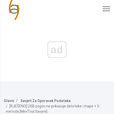
ad
Glavni
Savjeti Za Oporavak Podataka
[RJEŠENO] USB pogon ne prikazuje datoteke i mape + 5
metoda [MiniTool Savjeti]