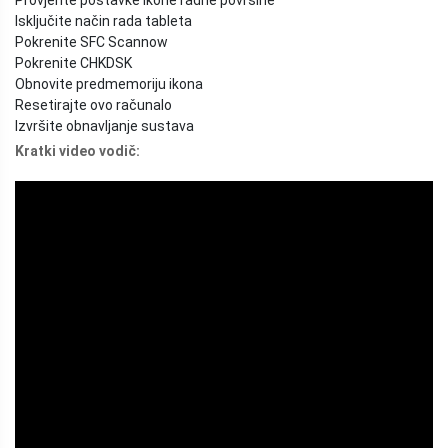
Isključite način rada tableta
Pokrenite SFC Scannow
Pokrenite CHKDSK
Obnovite predmemoriju ikona
Resetirajte ovo računalo
Izvršite obnavljanje sustava
Kratki video vodič: