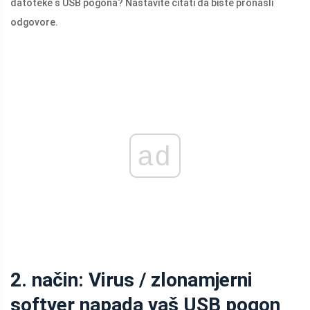
datoteke s USB pogona? Nastavite čitati da biste pronašli
odgovore.
ad
2. način: Virus / zlonamjerni
softver napada vaš USB pogon