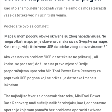
Kao što znamo, neki nepoznati virus ne samo da može zaraziti
vaše datoteke već ih i učiniti skrivenim.
Pogledajte ovo sa
ccm.net
:
'Mape u mom pogonu olovke skrivene su zbog napada virusa. Ne
mogu otkriti mapu jer je skrivena oznaka siva u Svojstvima mape.
Kako mogu vidjeti skrivene USB datoteke zbog zaraze virusom? '
Ako vas nervira problem 'USB datoteke se ne prikazuju, ali
koristi se prostor', došli ste na pravo mjesto! Ovdje
preporučujemo upotrebu MiniTool Power Data Recovery za
popravak USB pogona koji ne prikazuje datoteke i mape s
lakoćom.
The najbolji softver za oporavak datoteka , MiniTool Power
Data Recovery, nudi sučelje nalik čarobnjaku, kao i jednostavne
operacije koje vam pomažu bez problema oporaviti skrivene