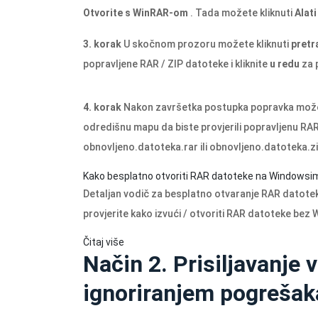
Otvorite s WinRAR-om
. Tada možete kliknuti
Alati
3. korak
U skočnom prozoru možete kliknuti
pretr
popravljene RAR / ZIP datoteke i kliknite
u redu
za 
4. korak
Nakon završetka postupka popravka možete
odredišnu mapu da biste provjerili popravljenu RAR
obnovljeno.datoteka.rar
ili
obnovljeno.datoteka.z
Kako besplatno otvoriti RAR datoteke na Windowsi
Detaljan vodič za besplatno otvaranje RAR datote
provjerite kako izvući / otvoriti RAR datoteke bez 
Čitaj više
Način 2. Prisiljavanje
ignoriranjem pogrešak