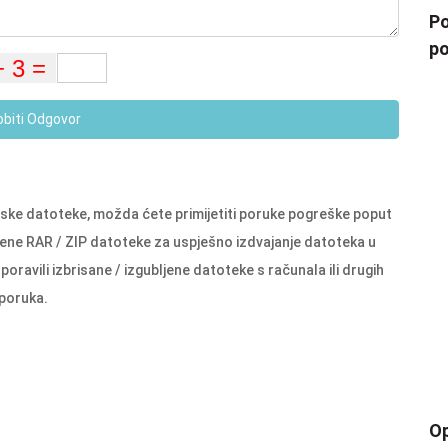
Po
po
obiti Odgovor
vske datoteke, možda ćete primijetiti poruke pogreške poput
ćene RAR / ZIP datoteke za uspješno izdvajanje datoteka u
oravili izbrisane / izgubljene datoteke s računala ili drugih
eporuka.
Op