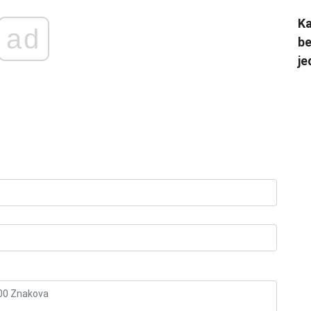
Ka
ad
be
je