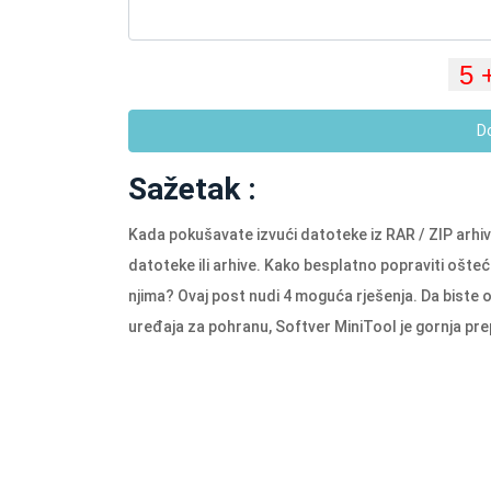
D
Sažetak :
Kada pokušavate izvući datoteke iz RAR / ZIP arhi
datoteke ili arhive. Kako besplatno popraviti ošte
njima? Ovaj post nudi 4 moguća rješenja. Da biste op
uređaja za pohranu, Softver MiniTool je gornja pr