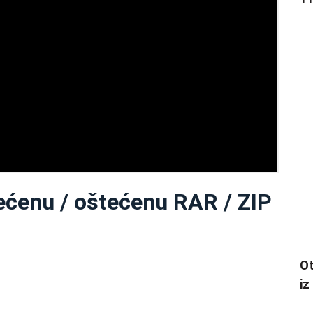
ećenu / oštećenu RAR / ZIP
Ot
iz