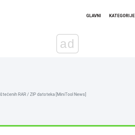
GLAVNI
KATEGORIJE
ad
oštećenih RAR / ZIP datoteka [MiniTool News]