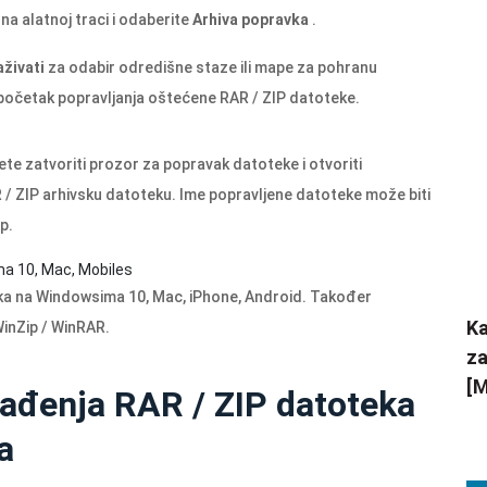
na alatnoj traci i odaberite
Arhiva popravka
.
aživati
za odabir odredišne ​​staze ili mape za pohranu
početak popravljanja oštećene RAR / ZIP datoteke.
 zatvoriti prozor za popravak datoteke i otvoriti
 / ZIP arhivsku datoteku. Ime popravljene datoteke može biti
ip
.
ma 10, Mac, Mobiles
ka na Windowsima 10, Mac, iPhone, Android. Također
Ka
WinZip / WinRAR.
za
[M
 vađenja RAR / ZIP datoteka
a