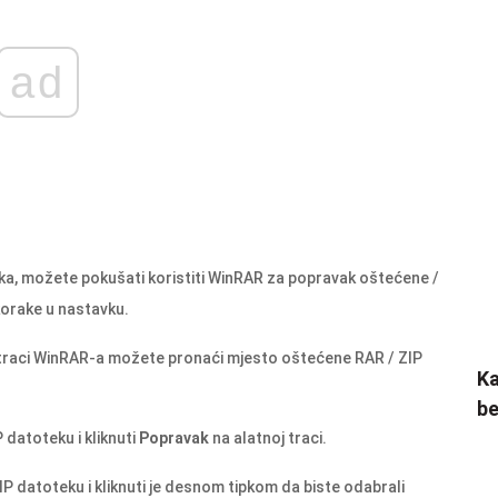
ad
ka, možete pokušati koristiti WinRAR za popravak oštećene /
korake u nastavku.
 traci WinRAR-a možete pronaći mjesto oštećene RAR / ZIP
Ka
be
datoteku i kliknuti
Popravak
na alatnoj traci.
datoteku i kliknuti je desnom tipkom da biste odabrali