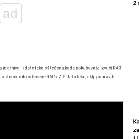
2 
ad
 je arhiva ili datoteka oštećena kada pokušavate izvući RAR
 oštećene ili oštećene RAR / ZIP datoteke, uklj. popraviti
K
za
1