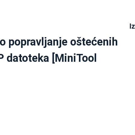
I
o popravljanje oštećenih
P datoteka [MiniTool