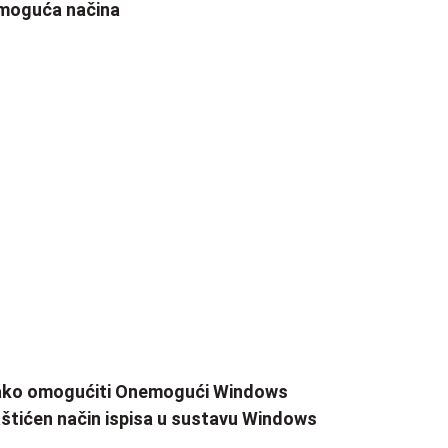
moguća načina
ako omogućiti Onemogući Windows
štićen način ispisa u sustavu Windows
1