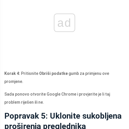
ad
Korak 4:
Pritisnite
Obriši podatke
gumb za primjenu ove
promjene.
Sada ponovo otvorite Google Chrome i provjerite je li taj
problem riješen ili ne.
Popravak 5: Uklonite sukobljena
proširenja preglednika