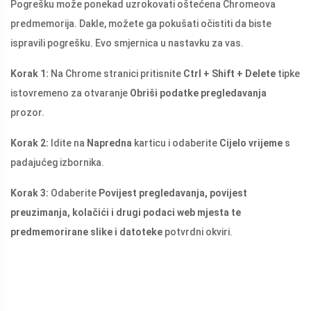
Pogrešku može ponekad uzrokovati oštećena Chromeova
predmemorija. Dakle, možete ga pokušati očistiti da biste
ispravili pogrešku. Evo smjernica u nastavku za vas.
Korak 1:
Na Chrome stranici pritisnite
Ctrl + Shift + Delete
tipke
istovremeno za otvaranje
Obriši podatke pregledavanja
prozor.
Korak 2:
Idite na
Napredna
karticu i odaberite
Cijelo vrijeme
s
padajućeg izbornika.
Korak 3:
Odaberite
Povijest pregledavanja, povijest
preuzimanja, kolačići i drugi podaci web mjesta te
predmemorirane slike i datoteke
potvrdni okviri.