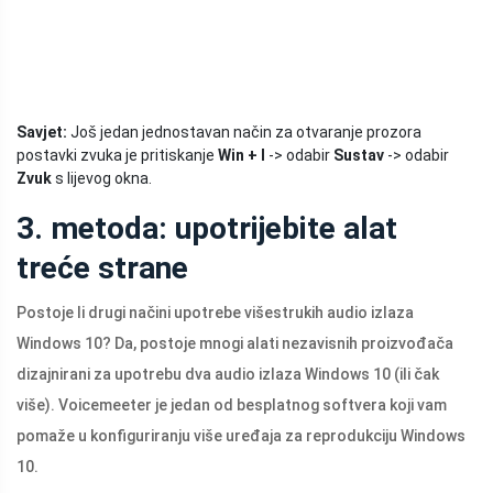
Savjet:
Još jedan jednostavan način za otvaranje prozora
postavki zvuka je pritiskanje
Win + I
-> odabir
Sustav
-> odabir
Zvuk
s lijevog okna.
3. metoda: upotrijebite alat
treće strane
Postoje li drugi načini upotrebe višestrukih audio izlaza
Windows 10? Da, postoje mnogi alati nezavisnih proizvođača
dizajnirani za upotrebu dva audio izlaza Windows 10 (ili čak
više). Voicemeeter je jedan od besplatnog softvera koji vam
pomaže u konfiguriranju više uređaja za reprodukciju Windows
10.