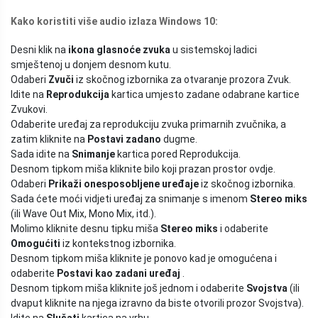
Kako koristiti više audio izlaza Windows 10:
Desni klik na
ikona glasnoće zvuka
u sistemskoj ladici
smještenoj u donjem desnom kutu.
Odaberi
Zvuči
iz skočnog izbornika za otvaranje prozora Zvuk.
Idite na
Reprodukcija
kartica umjesto zadane odabrane kartice
Zvukovi.
Odaberite uređaj za reprodukciju zvuka primarnih zvučnika, a
zatim kliknite na
Postavi zadano
dugme.
Sada idite na
Snimanje
kartica pored Reprodukcija.
Desnom tipkom miša kliknite bilo koji prazan prostor ovdje.
Odaberi
Prikaži onesposobljene uređaje
iz skočnog izbornika.
Sada ćete moći vidjeti uređaj za snimanje s imenom
Stereo miks
(ili Wave Out Mix, Mono Mix, itd.).
Molimo kliknite desnu tipku miša
Stereo miks
i odaberite
Omogućiti
iz kontekstnog izbornika.
Desnom tipkom miša kliknite je ponovo kad je omogućena i
odaberite
Postavi kao zadani uređaj
.
Desnom tipkom miša kliknite još jednom i odaberite
Svojstva
(ili
dvaput kliknite na njega izravno da biste otvorili prozor Svojstva).