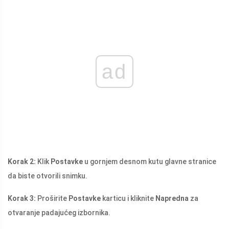
ad
Korak 2:
Klik
Postavke
u gornjem desnom kutu glavne stranice
da biste otvorili snimku.
Korak 3:
Proširite
Postavke
karticu i kliknite
Napredna
za
otvaranje padajućeg izbornika.