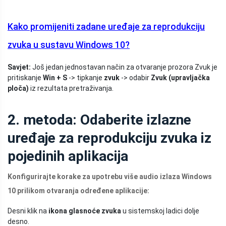
Kako promijeniti zadane uređaje za reprodukciju
zvuka u sustavu Windows 10?
Savjet:
Još jedan jednostavan način za otvaranje prozora Zvuk je
pritiskanje
Win + S
-> tipkanje
zvuk
-> odabir
Zvuk (upravljačka
ploča)
iz rezultata pretraživanja.
2. metoda: Odaberite izlazne
uređaje za reprodukciju zvuka iz
pojedinih aplikacija
Konfigurirajte korake za upotrebu više audio izlaza Windows
10 prilikom otvaranja određene aplikacije:
Desni klik na
ikona glasnoće zvuka
u sistemskoj ladici dolje
desno.