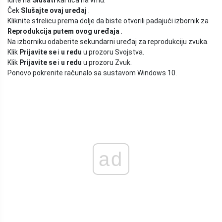
Idite na
Slušati
kartica na vrhu.
Ček
Slušajte ovaj uređaj
.
Kliknite strelicu prema dolje da biste otvorili padajući izbornik za
Reprodukcija putem ovog uređaja
.
Na izborniku odaberite sekundarni uređaj za reprodukciju zvuka.
Klik
Prijavite se
i
u redu
u prozoru Svojstva.
Klik
Prijavite se
i
u redu
u prozoru Zvuk.
Ponovo pokrenite računalo sa sustavom Windows 10.
ad