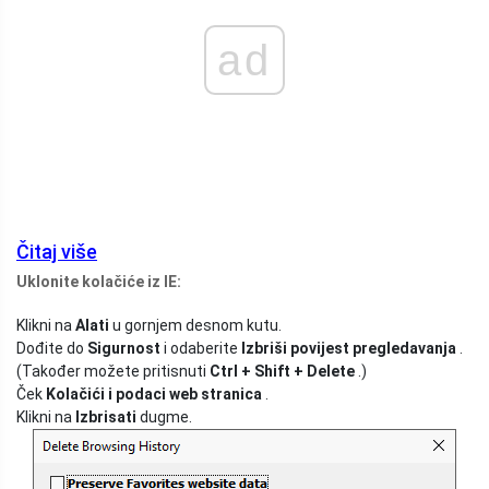
ad
Čitaj više
Uklonite kolačiće iz IE:
Klikni na
Alati
u gornjem desnom kutu.
Dođite do
Sigurnost
i odaberite
Izbriši povijest pregledavanja
.
(Također možete pritisnuti
Ctrl + Shift + Delete
.)
Ček
Kolačići i podaci web stranica
.
Klikni na
Izbrisati
dugme.