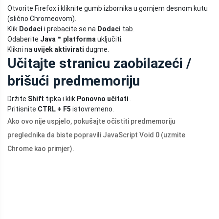
Otvorite Firefox i kliknite gumb izbornika u gornjem desnom kutu
(slično Chromeovom).
Klik
Dodaci
i prebacite se na
Dodaci
tab.
Odaberite
Java ™ platforma
uključiti.
Klikni na
uvijek aktivirati
dugme.
Učitajte stranicu zaobilazeći /
brišući predmemoriju
Držite
Shift
tipka i klik
Ponovno učitati
.
Pritisnite
CTRL + F5
istovremeno.
Ako ovo nije uspjelo, pokušajte očistiti predmemoriju
preglednika da biste popravili JavaScript Void 0 (uzmite
Chrome kao primjer).