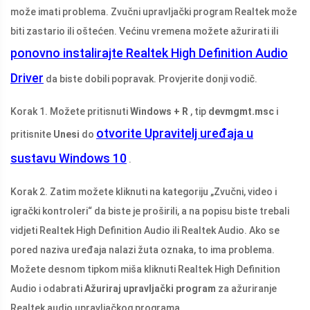
može imati problema. Zvučni upravljački program Realtek može
biti zastario ili oštećen. Većinu vremena možete ažurirati ili
ponovno instalirajte Realtek High Definition Audio
Driver
da biste dobili popravak. Provjerite donji vodič.
Korak 1. Možete pritisnuti
Windows + R
, tip
devmgmt.msc
i
otvorite Upravitelj uređaja u
pritisnite
Unesi
do
sustavu Windows 10
.
Korak 2. Zatim možete kliknuti na kategoriju „Zvučni, video i
igrački kontroleri“ da biste je proširili, a na popisu biste trebali
vidjeti Realtek High Definition Audio ili Realtek Audio. Ako se
pored naziva uređaja nalazi žuta oznaka, to ima problema.
Možete desnom tipkom miša kliknuti Realtek High Definition
Audio i odabrati
Ažuriraj upravljački program
za ažuriranje
Realtek audio upravljačkog programa.