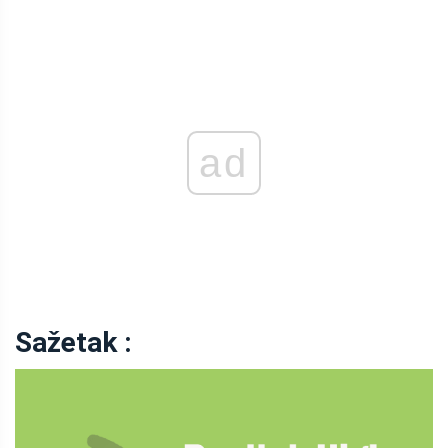
ad
Sažetak :