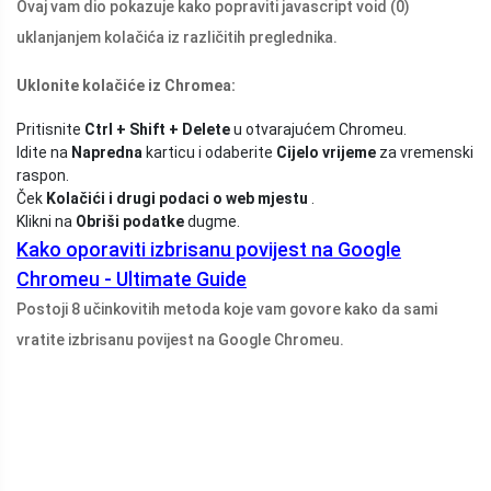
Ovaj vam dio pokazuje kako popraviti javascript void (0)
uklanjanjem kolačića iz različitih preglednika.
Uklonite kolačiće iz Chromea:
Pritisnite
Ctrl + Shift + Delete
u otvarajućem Chromeu.
Idite na
Napredna
karticu i odaberite
Cijelo vrijeme
za vremenski
raspon.
Ček
Kolačići i drugi podaci o web mjestu
.
Klikni na
Obriši podatke
dugme.
Kako oporaviti izbrisanu povijest na Google
Chromeu - Ultimate Guide
Postoji 8 učinkovitih metoda koje vam govore kako da sami
vratite izbrisanu povijest na Google Chromeu.