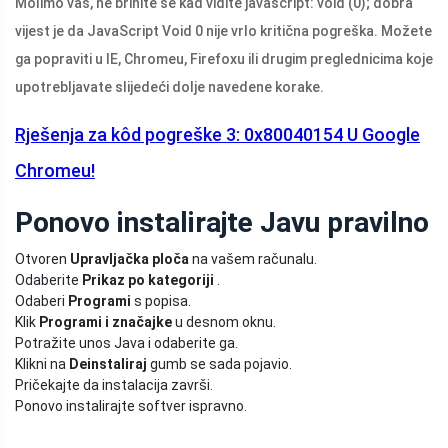
Molimo vas, ne brinite se kad vidite javascript: void (0); dobra
vijest je da JavaScript Void 0 nije vrlo kritična pogreška. Možete
ga popraviti u IE, Chromeu, Firefoxu ili drugim preglednicima koje
upotrebljavate slijedeći dolje navedene korake.
Rješenja za kôd pogreške 3: 0x80040154 U Google
Chromeu!
Ponovo instalirajte Javu pravilno
Otvoren
Upravljačka ploča
na vašem računalu.
Odaberite
Prikaz po kategoriji
.
Odaberi
Programi
s popisa.
Klik
Programi i značajke
u desnom oknu.
Potražite unos Java i odaberite ga.
Klikni na
Deinstaliraj
gumb se sada pojavio.
Pričekajte da instalacija završi.
Ponovo instalirajte softver ispravno.