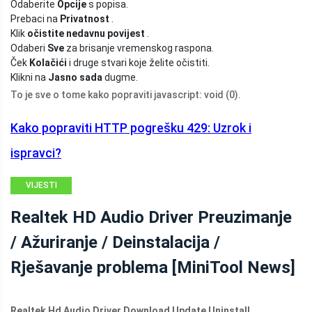
Odaberite
Opcije
s popisa.
Prebaci na
Privatnost
.
Klik
očistite nedavnu povijest
.
Odaberi
Sve
za brisanje vremenskog raspona.
Ček
Kolačići
i druge stvari koje želite očistiti.
Klikni na
Jasno sada
dugme.
To je sve o tome kako popraviti javascript: void (0).
Kako popraviti HTTP pogrešku 429: Uzrok i
ispravci?
VIJESTI
MINITOOL
Realtek HD Audio Driver Preuzimanje
/ Ažuriranje / Deinstalacija /
Rješavanje problema [MiniTool News]
Realtek Hd Audio Driver Download Update Uninstall