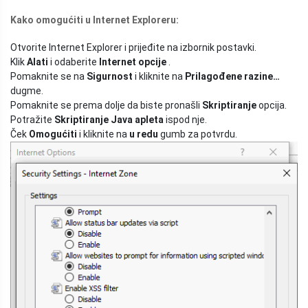
Kako omogućiti u Internet Exploreru:
Otvorite Internet Explorer i prijeđite na izbornik postavki.
Klik
Alati
i odaberite
Internet opcije
.
Pomaknite se na
Sigurnost
i kliknite na
Prilagođene razine…
dugme.
Pomaknite se prema dolje da biste pronašli
Skriptiranje
opcija.
Potražite
Skriptiranje Java apleta
ispod nje.
Ček
Omogućiti
i kliknite na
u redu
gumb za potvrdu.