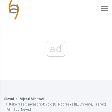
ad
Glavni
Vijesti Minitool
Kako riješiti javascript: void (0) Pogreška [IE, Chrome, Firefox]
[MiniTool News]