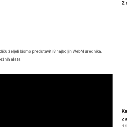
2 
u željeli bismo predstaviti 8 najboljih WebM urednika.
ežnih alata.
K
za
1