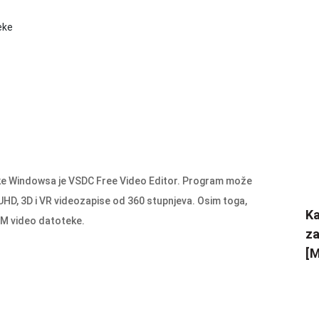
teke
nike Windowsa je VSDC Free Video Editor. Program može
K UHD, 3D i VR videozapise od 360 stupnjeva. Osim toga,
Ka
bM video datoteke.
za
[M