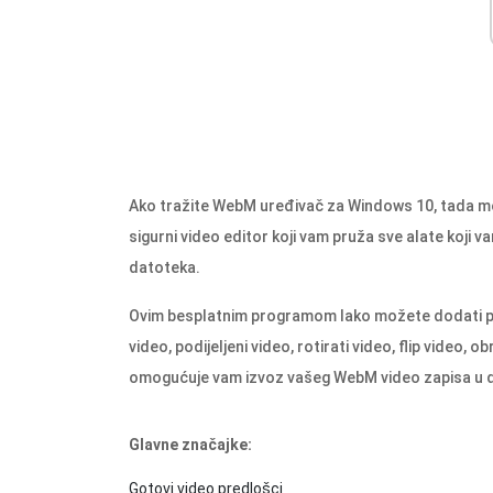
Ako tražite WebM uređivač za Windows 10, tada mo
sigurni video editor koji vam pruža sve alate koji v
datoteka.
Ovim besplatnim programom lako možete dodati prije
video, podijeljeni video, rotirati video, flip video, o
omogućuje vam izvoz vašeg WebM video zapisa u dr
Glavne značajke:
Gotovi video predlošci