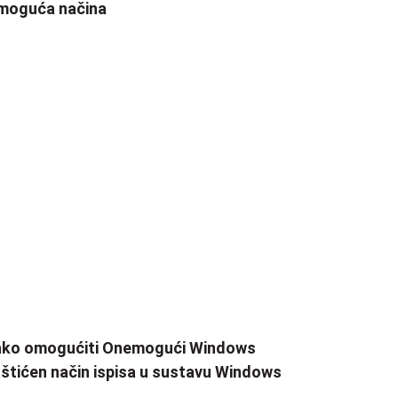
moguća načina
ako omogućiti Onemogući Windows
štićen način ispisa u sustavu Windows
1