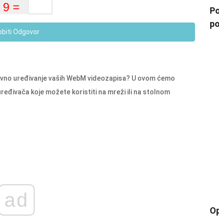
Po
po
obiti Odgovor
tavno uređivanje vaših WebM videozapisa? U ovom ćemo
ređivača koje možete koristiti na mreži ili na stolnom
ad
Op