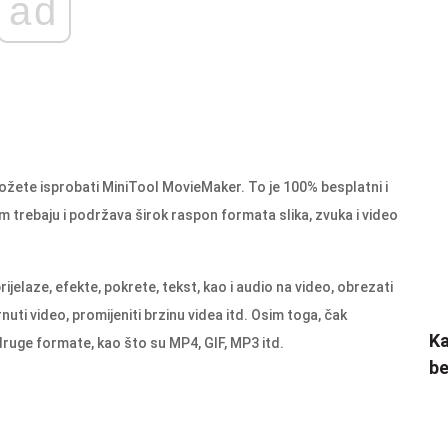
ad
žete isprobati MiniTool MovieMaker. To je 100% besplatni i
am trebaju i podržava širok raspon formata slika, zvuka i video
laze, efekte, pokrete, tekst, kao i audio na video, obrezati
brnuti video, promijeniti brzinu videa itd. Osim toga, čak
Ka
uge formate, kao što su MP4, GIF, MP3 itd.
be