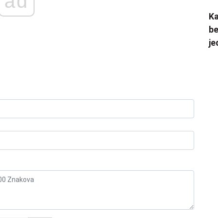
ad
Ka
be
je