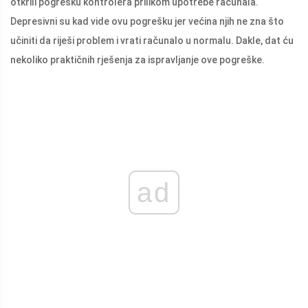
otkrili pogrešku kontrolera prilikom upotrebe računala.
Depresivni su kad vide ovu pogrešku jer većina njih ne zna što
učiniti da riješi problem i vrati računalo u normalu. Dakle, dat ću
nekoliko praktičnih rješenja za ispravljanje ove pogreške.
ad