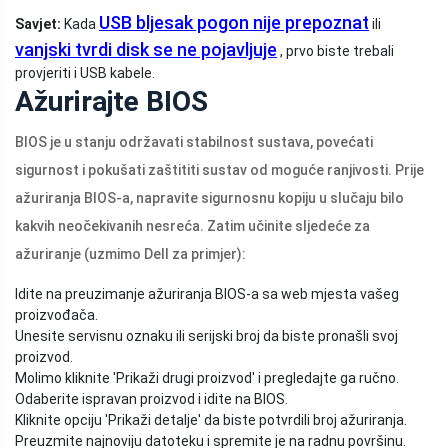
USB bljesak pogon nije prepoznat
Savjet:
Kada
ili
vanjski tvrdi disk se ne pojavljuje
, prvo biste trebali
provjeriti i USB kabele.
Ažurirajte BIOS
BIOS je u stanju održavati stabilnost sustava, povećati
sigurnost i pokušati zaštititi sustav od moguće ranjivosti. Prije
ažuriranja BIOS-a, napravite sigurnosnu kopiju u slučaju bilo
kakvih neočekivanih nesreća. Zatim učinite sljedeće za
ažuriranje (uzmimo Dell za primjer):
Idite na preuzimanje ažuriranja BIOS-a sa web mjesta vašeg
proizvođača.
Unesite servisnu oznaku ili serijski broj da biste pronašli svoj
proizvod.
Molimo kliknite 'Prikaži drugi proizvod' i pregledajte ga ručno.
Odaberite ispravan proizvod i idite na BIOS.
Kliknite opciju 'Prikaži detalje' da biste potvrdili broj ažuriranja.
Preuzmite najnoviju datoteku i spremite je na radnu površinu.