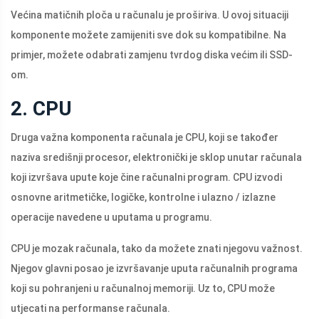
Većina matičnih ploča u računalu je proširiva. U ovoj situaciji
komponente možete zamijeniti sve dok su kompatibilne. Na
primjer, možete odabrati zamjenu tvrdog diska većim ili SSD-
om.
2. CPU
Druga važna komponenta računala je CPU, koji se također
naziva središnji procesor, elektronički je sklop unutar računala
koji izvršava upute koje čine računalni program. CPU izvodi
osnovne aritmetičke, logičke, kontrolne i ulazno / izlazne
operacije navedene u uputama u programu.
CPU je mozak računala, tako da možete znati njegovu važnost.
Njegov glavni posao je izvršavanje uputa računalnih programa
koji su pohranjeni u računalnoj memoriji. Uz to, CPU može
utjecati na performanse računala.