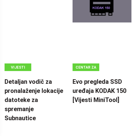
VIJESTI
CENTAR ZA
VIJESTI
Detaljan vodič za
Evo pregleda SSD
MINITOOL
pronalaženje lokacije
uređaja KODAK 150
datoteke za
[Vijesti MiniTool]
spremanje
Subnautice