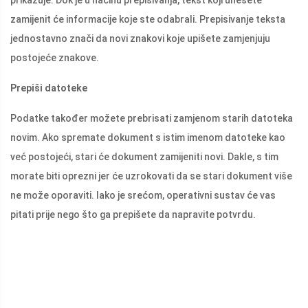
prikazuje. Dok je u načinu prepisivanja, tekst koji unesete
zamijenit će informacije koje ste odabrali. Prepisivanje teksta
jednostavno znači da novi znakovi koje upišete zamjenjuju
postojeće znakove.
Prepiši datoteke
Podatke također možete prebrisati zamjenom starih datoteka
novim. Ako spremate dokument s istim imenom datoteke kao
već postojeći, stari će dokument zamijeniti novi. Dakle, s tim
morate biti oprezni jer će uzrokovati da se stari dokument više
ne može oporaviti. Iako je srećom, operativni sustav će vas
pitati prije nego što ga prepišete da napravite potvrdu.