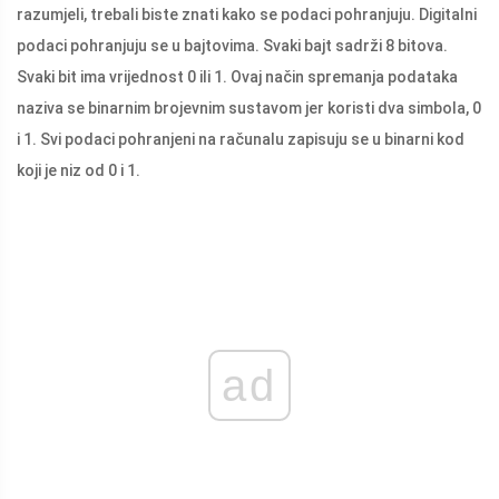
razumjeli, trebali biste znati kako se podaci pohranjuju. Digitalni
podaci pohranjuju se u bajtovima. Svaki bajt sadrži 8 bitova.
Svaki bit ima vrijednost 0 ili 1. Ovaj način spremanja podataka
naziva se binarnim brojevnim sustavom jer koristi dva simbola, 0
i 1. Svi podaci pohranjeni na računalu zapisuju se u binarni kod
koji je niz od 0 i 1.
ad