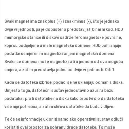
Svaki magnet ima znak plus (+) i znak minus (-), što je jednako
dvije vrijednosti, pa je dopušteno predstavljati binarni kod. HDD
memorijske stanice ili diskovi sadrže feromagnetske površine,
koje su podijeljene u male magnetske domene. HDD pohranjuje
podatke usmjerenim magnetiziranjem magnetskih domena.
Svaka se domena može magnetizirati u jednom od dva moguća
smjera, a zatim predstavlja jednu od dvije vrijednosti: 0 ili 1.
Kada se datoteka izbriše, podaci se ne uklanjaju odmah s diska.
Umjesto toga, datotečni sustav jednostavno ažurira bazu
podataka i prati datoteke na disku kako bi potvrdio da datoteka
više nije potrebna, a zatim skriva datoteke da budu vidljive.
Te će se informacije ukloniti samo ako operativni sustav odluči
koristiti ovaj prostor za pohranu druge datoteke. To može