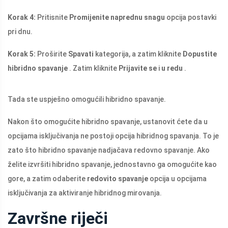
Korak 4:
Pritisnite
Promijenite naprednu snagu
opcija postavki
pri dnu.
Korak 5:
Proširite
Spavati
kategorija, a zatim kliknite
Dopustite
hibridno spavanje
. Zatim kliknite
Prijavite se
i
u redu
.
Tada ste uspješno omogućili hibridno spavanje.
Nakon što omogućite hibridno spavanje, ustanovit ćete da u
opcijama isključivanja ne postoji opcija hibridnog spavanja. To je
zato što hibridno spavanje nadjačava redovno spavanje. Ako
želite izvršiti hibridno spavanje, jednostavno ga omogućite kao
gore, a zatim odaberite
redovito spavanje
opcija u opcijama
isključivanja za aktiviranje hibridnog mirovanja.
Završne riječi