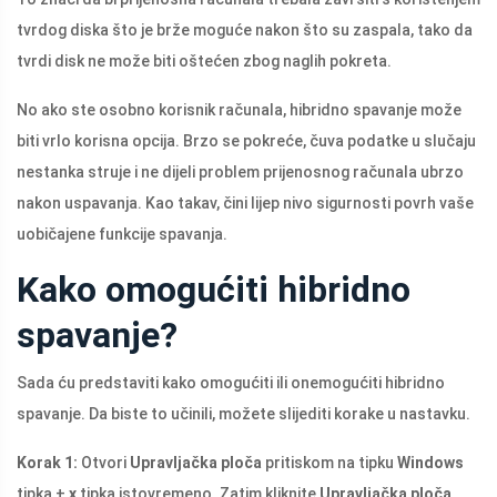
tvrdog diska što je brže moguće nakon što su zaspala, tako da
tvrdi disk ne može biti oštećen zbog naglih pokreta.
No ako ste osobno korisnik računala, hibridno spavanje može
biti vrlo korisna opcija. Brzo se pokreće, čuva podatke u slučaju
nestanka struje i ne dijeli problem prijenosnog računala ubrzo
nakon uspavanja. Kao takav, čini lijep nivo sigurnosti povrh vaše
uobičajene funkcije spavanja.
Kako omogućiti hibridno
spavanje?
Sada ću predstaviti kako omogućiti ili onemogućiti hibridno
spavanje. Da biste to učinili, možete slijediti korake u nastavku.
Korak 1:
Otvori
Upravljačka ploča
pritiskom na tipku
Windows
tipka +
x
tipka istovremeno. Zatim kliknite
Upravljačka ploča
.