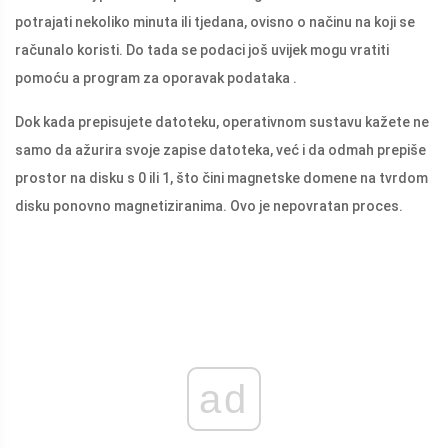
potrajati nekoliko minuta ili tjedana, ovisno o načinu na koji se
računalo koristi. Do tada se podaci još uvijek mogu vratiti
pomoću a program za oporavak podataka .
Dok kada prepisujete datoteku, operativnom sustavu kažete ne
samo da ažurira svoje zapise datoteka, već i da odmah prepiše
prostor na disku s 0 ili 1, što čini magnetske domene na tvrdom
disku ponovno magnetiziranima. Ovo je nepovratan proces.
ad