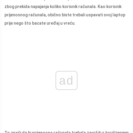
zbog prekida napajanja koliko korisnik računala. Kao korisnik
prijenosnog računala, obično biste trebali uspavati svoj laptop
prije nego što bacate uređaj u vreću.
ad
To znači da bi prijenosna računala trebala završiti s korištenjem