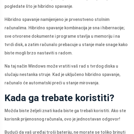
pogledate što je hibridno spavanje.
Hibridno spavanje namijenjeno je prvenstveno stolnim
računalima. Hibridno spavanje kombinacija je sna i hibernacije;
sve otvorene dokumente i programe stavlja u memoriju i na
tvrdi disk, a zatim računalo prebacuje u stanje male snage kako
biste mogli brzo nastaviti s radom.
Na taj način Windows može vratiti vaš rad s tvrdog diska u
slučaju nestanka struje. Kad je uključeno hibridno spavanje,
računalo će automatski preći u stanje mirovanja.
Kada ga trebate koristiti?
Možda biste željeli znati kada biste ga trebali koristiti. Ako ste
korisnik prijenosnog računala, ovo je jednostavan odgovor!
Budući da vaš uređaj troši bateriju, ne morate se toliko brinuti