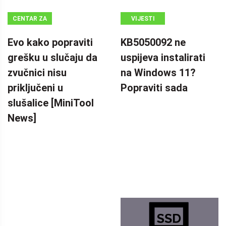
CENTAR ZA
VIJESTI
VIJESTI
Evo kako popraviti
KB5050092 ne
MINITOOL
grešku u slučaju da
uspijeva instalirati
zvučnici nisu
na Windows 11?
priključeni u
Popraviti sada
slušalice [MiniTool
News]