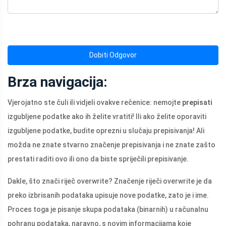
Dobiti Odgovor
Brza navigacija:
Vjerojatno ste čuli ili vidjeli ovakve rečenice: nemojte
prepisati
izgubljene podatke ako ih želite vratiti! Ili ako želite oporaviti
izgubljene podatke, budite oprezni u slučaju prepisivanja! Ali
možda ne znate stvarno značenje prepisivanja i ne znate zašto
prestati raditi ovo ili ono da biste spriječili prepisivanje.
Dakle, što znači riječ overwrite? Značenje riječi overwrite je da
preko izbrisanih podataka upisuje nove podatke, zato je i ime.
Proces toga je pisanje skupa podataka (binarnih) u računalnu
pohranu podataka, naravno, s novim informacijama koje