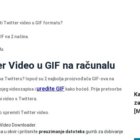
eti Twitter video u GIF formatu?
IF na 2 načina.
lu.
er Video u GIF na računalu
 na Twitteru? Ispod su 2 najbolja proizvođača GIF-ova na
uredite GIF
ojeg videozapisa i
kako hoćeš. Prije pretvorbe
Ka
ni video s Twittera.
za
[M
ko spremiti Twitter video.
r Video Downloader.
 u okvir i pritisnite
preuzimanje datoteka
gumb za dobivanje