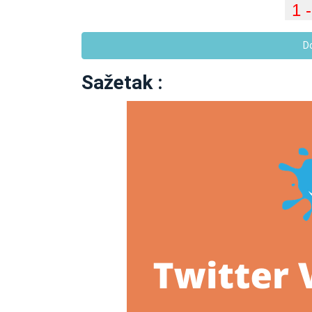
D
Sažetak :