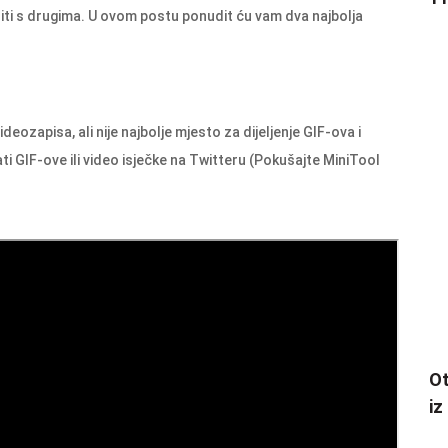
eliti s drugima. U ovom postu ponudit ću vam dva najbolja
ozapisa, ali nije najbolje mjesto za dijeljenje GIF-ova i
ti ​​GIF-ove ili video isječke na Twitteru (Pokušajte MiniTool
Ot
iz