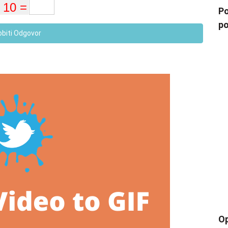
Po
po
obiti Odgovor
Op