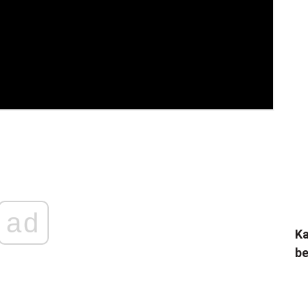
ad
Ka
be