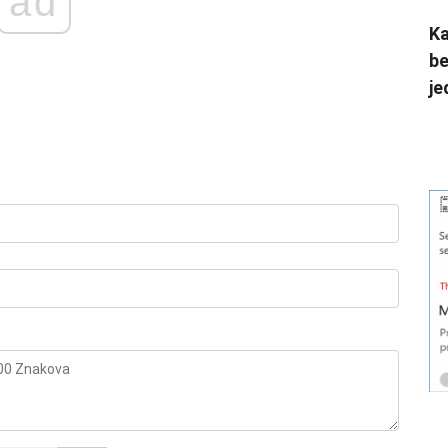
ad
Ka
be
je