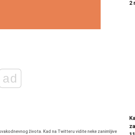
2 
ad
K
za
o svakodnevnog života. Kad na Twitteru vidite neke zanimljive
1