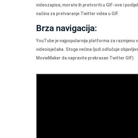
videozapise, morate ih pretvoriti u GIF-ove i podij
načina za pretvaranje Twitter videa u GIF.
Brza navigacija:
YouTube je najpopularnija platforma za razmjenu vide
videoisječaka. Stoga većina ljudi odlučuje objavljiva
MovieMaker da napravite prekrasan Twitter GIF).