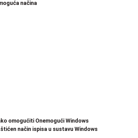
moguća načina
ako omogućiti Onemogući Windows
štićen način ispisa u sustavu Windows
1