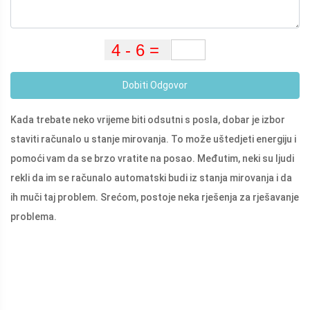
Dobiti Odgovor
Kada trebate neko vrijeme biti odsutni s posla, dobar je izbor
staviti računalo u stanje mirovanja. To može uštedjeti energiju i
pomoći vam da se brzo vratite na posao. Međutim, neki su ljudi
rekli da im se računalo automatski budi iz stanja mirovanja i da
ih muči taj problem. Srećom, postoje neka rješenja za rješavanje
problema.