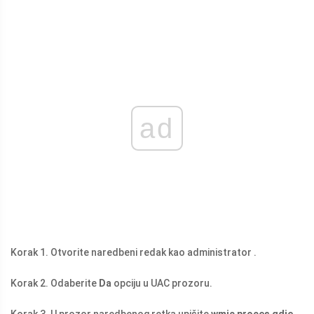
ad
Korak 1. Otvorite naredbeni redak kao administrator .
Korak 2. Odaberite
Da
opciju u UAC prozoru.
Korak 3. U prozor naredbenog retka upišite
wmic proces gdje