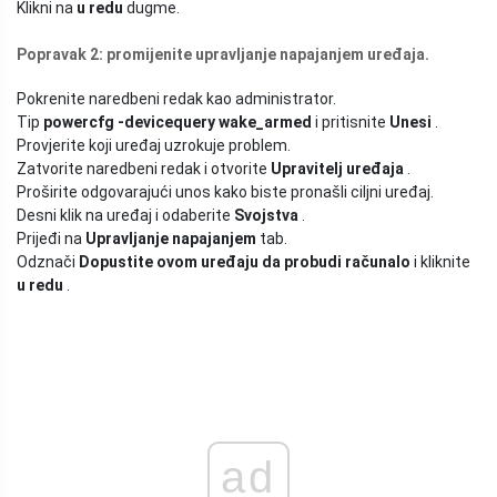
Klikni na
u redu
dugme.
Popravak 2: promijenite upravljanje napajanjem uređaja.
Pokrenite naredbeni redak kao administrator.
Tip
powercfg -devicequery wake_armed
i pritisnite
Unesi
.
Provjerite koji uređaj uzrokuje problem.
Zatvorite naredbeni redak i otvorite
Upravitelj uređaja
.
Proširite odgovarajući unos kako biste pronašli ciljni uređaj.
Desni klik na uređaj i odaberite
Svojstva
.
Prijeđi na
Upravljanje napajanjem
tab.
Odznači
Dopustite ovom uređaju da probudi računalo
i kliknite
u redu
.
ad