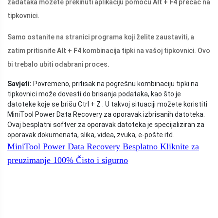
zadataka možete prekinuti aplikaciju pomoću
Alt + F4
prečac na
tipkovnici.
Samo ostanite na stranici programa koji želite zaustaviti, a
zatim pritisnite
Alt + F4
kombinacija tipki na vašoj tipkovnici. Ovo
bi trebalo ubiti odabrani proces.
Savjeti:
Povremeno, pritisak na pogrešnu kombinaciju tipki na
tipkovnici može dovesti do brisanja podataka, kao što je
datoteke koje se brišu Ctrl + Z . U takvoj situaciji možete koristiti
MiniTool Power Data Recovery za oporavak izbrisanih datoteka.
Ovaj besplatni softver za oporavak datoteka je specijaliziran za
oporavak dokumenata, slika, videa, zvuka, e-pošte itd.
MiniTool Power Data Recovery Besplatno
Kliknite za
preuzimanje
100%
Čisto i sigurno