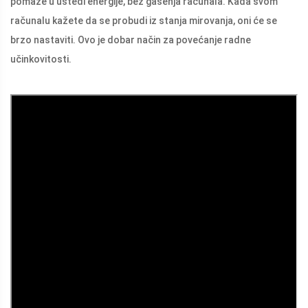
pomaže u uštedi energije, bez gašenja računala. Kada svom
računalu kažete da se probudi iz stanja mirovanja, oni će se
brzo nastaviti. Ovo je dobar način za povećanje radne
učinkovitosti.