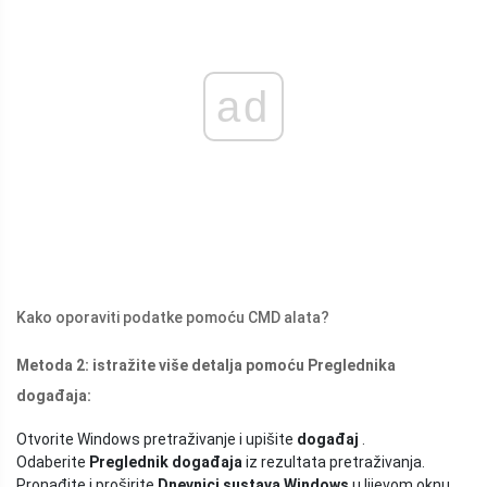
ad
Kako oporaviti podatke pomoću CMD alata?
Metoda 2: istražite više detalja pomoću Preglednika
događaja:
Otvorite Windows pretraživanje i upišite
događaj
.
Odaberite
Preglednik događaja
iz rezultata pretraživanja.
Pronađite i proširite
Dnevnici sustava Windows
u lijevom oknu.