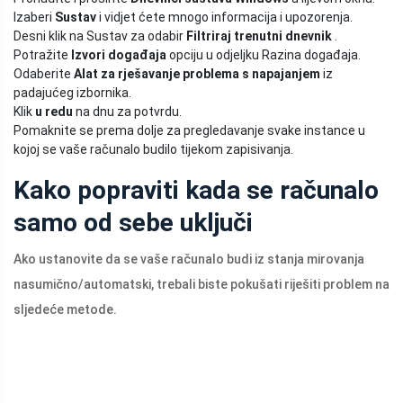
Izaberi
Sustav
i vidjet ćete mnogo informacija i upozorenja.
Desni klik na Sustav za odabir
Filtriraj trenutni dnevnik
.
Potražite
Izvori događaja
opciju u odjeljku Razina događaja.
Odaberite
Alat za rješavanje problema s napajanjem
iz
padajućeg izbornika.
Klik
u redu
na dnu za potvrdu.
Pomaknite se prema dolje za pregledavanje svake instance u
kojoj se vaše računalo budilo tijekom zapisivanja.
Kako popraviti kada se računalo
samo od sebe uključi
Ako ustanovite da se vaše računalo budi iz stanja mirovanja
nasumično/automatski, trebali biste pokušati riješiti problem na
sljedeće metode.