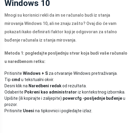
Windows 10
Mnogi su korisnici rekli da im se računalo budi iz stanja
mirovanja Windows 10, ali ne znaju zašto? Ovaj dio će vam
pokazati kako definirati faktor koji je odgovoran za stalno
buđenje računala iz stanja mirovanja.
Metoda 1: pogledajte posljednju stvar koja budi vaše računalo
u naredbenom retku:
Pritisnite
Windows + S
za otvaranje Windows pretraživanja.
Tip
cmd
u tekstualni okvir.
Desni klik na
Naredbeni redak
od rezultata.
Odaberite
Pokreni kao administrator
iz kontekstnog izbornika.
Upišite (ili kopirajte i zalijepite)
powercfg -posljednje buđenje
u
prozor.
Pritisnite
Unesi
na tipkovnici i pogledajte izlaz.