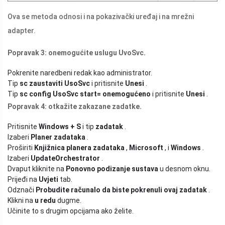
Ova se metoda odnosi i na pokazivački uređaj i na mrežni
adapter.
Popravak 3: onemogućite uslugu UvoSvc.
Pokrenite naredbeni redak kao administrator.
Tip
sc zaustaviti UsoSvc
i pritisnite
Unesi
.
Tip
sc config UsoSvc start= onemogućeno
i pritisnite
Unesi
.
Popravak 4: otkažite zakazane zadatke.
Pritisnite
Windows + S
i tip
zadatak
.
Izaberi
Planer zadataka
.
Proširiti
Knjižnica planera zadataka
,
Microsoft
, i
Windows
.
Izaberi
UpdateOrchestrator
.
Dvaput kliknite na
Ponovno podizanje sustava
u desnom oknu.
Prijeđi na
Uvjeti
tab.
Odznači
Probudite računalo da biste pokrenuli ovaj zadatak
.
Klikni na
u redu
dugme.
Učinite to s drugim opcijama ako želite.