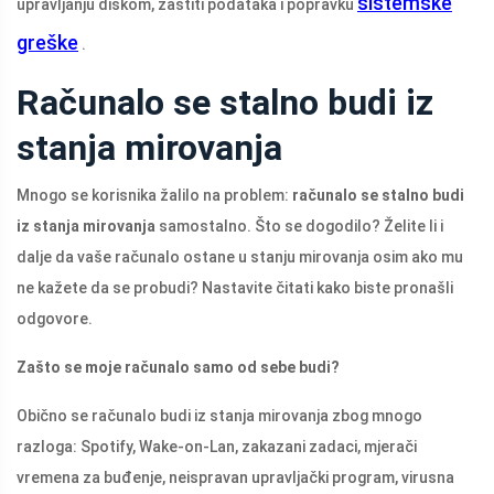
sistemske
upravljanju diskom, zaštiti podataka i popravku
greške
.
Računalo se stalno budi iz
stanja mirovanja
Mnogo se korisnika žalilo na problem:
računalo se stalno budi
iz stanja mirovanja
samostalno. Što se dogodilo? Želite li i
dalje da vaše računalo ostane u stanju mirovanja osim ako mu
ne kažete da se probudi? Nastavite čitati kako biste pronašli
odgovore.
Zašto se moje računalo samo od sebe budi?
Obično se računalo budi iz stanja mirovanja zbog mnogo
razloga: Spotify, Wake-on-Lan, zakazani zadaci, mjerači
vremena za buđenje, neispravan upravljački program, virusna