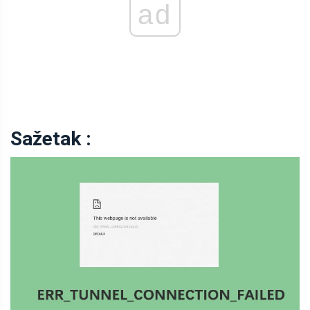
ad
Sažetak :