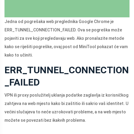
Jedna od pogrešaka web preglednika Google Chrome je
ERR_TUNNEL_CONNECTION_FAILED. Ova se pogreška može
pojaviti za sve koji pregledavaju web. Ako pronalazite metode
kako se riješiti pogreške, ovaj post od MiniTool pokazat će vam
kako to učiniti.
ERR_TUNNEL_CONNECTION
_FAILED
VPN ili proxy poslužitelj uklanja podatke zaglavlja iz korisničkog
zahtjeva na web mjesto kako bi zaštitio ili sakrio vaš identitet. U
većini slučajeva to neće uzrokovati probleme, a na web mjesto
možete se povezati bez ikakvih problema.