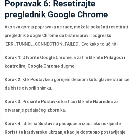
Popravak 6: Resetirajte
preglednik Google Chrome
Ako sva gornja popravaka ne rade, možete pokušati resetirati
preglednik Google Chrome da biste ispravili pogrešku
'ERR_TUNNEL_CONNECTION_FAILED'. Evo kako to učiniti:
Korak 1:
Otvorite Google Chrome, a zatim kliknite
Prilagodi i
kontroliraj Google Chrome
dugme.
Korak 2:
Klik
Postavke
u gornjem desnom kutu glavne stranice
da biste otvorili snimku.
Korak 3:
Proširite
Postavke
karticu i kliknite
Napredna
za
otvaranje padajućeg izbornika.
Korak 4:
Idite na
Sustav
na padajućem izborniku i isključite
Koristite hardversko ubrzanje kad je dostupno
postavljanje.