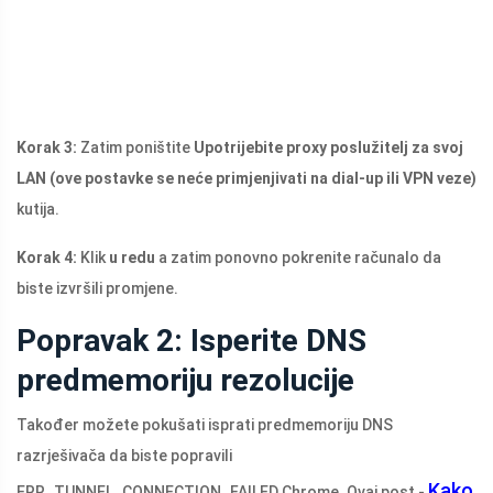
Korak 3:
Zatim poništite
Upotrijebite proxy poslužitelj za svoj
LAN (ove postavke se neće primjenjivati ​​na dial-up ili VPN veze)
kutija.
Korak 4:
Klik
u redu
a zatim ponovno pokrenite računalo da
biste izvršili promjene.
Popravak 2: Isperite DNS
predmemoriju rezolucije
Također možete pokušati isprati predmemoriju DNS
razrješivača da biste popravili
Kako
ERR_TUNNEL_CONNECTION_FAILED Chrome. Ovaj post -