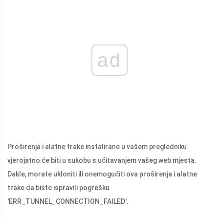
ad
Proširenja i alatne trake instalirane u vašem pregledniku
vjerojatno će biti u sukobu s učitavanjem vašeg web mjesta.
Dakle, morate ukloniti ili onemogućiti ova proširenja i alatne
trake da biste ispravili pogrešku
'ERR_TUNNEL_CONNECTION_FAILED'.