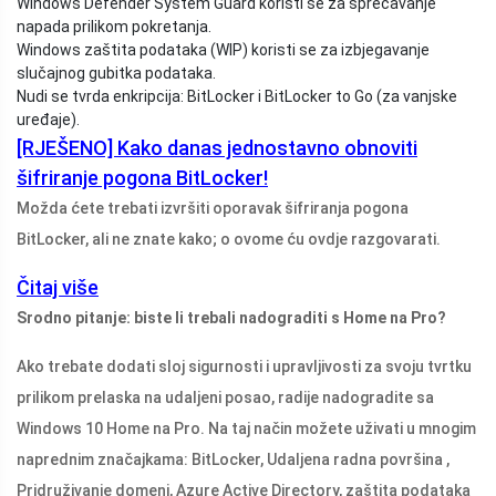
Windows Defender System Guard koristi se za sprečavanje
napada prilikom pokretanja.
Windows zaštita podataka (WIP) koristi se za izbjegavanje
slučajnog gubitka podataka.
Nudi se tvrda enkripcija: BitLocker i BitLocker to Go (za vanjske
uređaje).
[RJEŠENO] Kako danas jednostavno obnoviti
šifriranje pogona BitLocker!
Možda ćete trebati izvršiti oporavak šifriranja pogona
BitLocker, ali ne znate kako; o ovome ću ovdje razgovarati.
Čitaj više
Srodno pitanje: biste li trebali nadograditi s Home na Pro?
Ako trebate dodati sloj sigurnosti i upravljivosti za svoju tvrtku
prilikom prelaska na udaljeni posao, radije nadogradite sa
Windows 10 Home na Pro. Na taj način možete uživati ​​u mnogim
naprednim značajkama: BitLocker, Udaljena radna površina ,
Pridruživanje domeni, Azure Active Directory, zaštita podataka