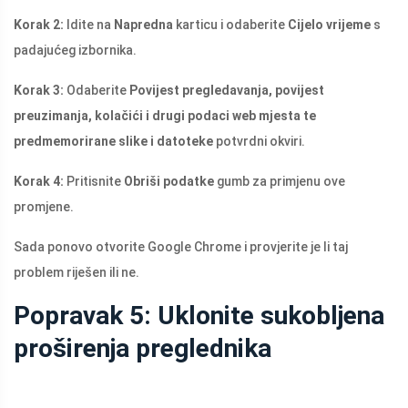
Korak 2:
Idite na
Napredna
karticu i odaberite
Cijelo vrijeme
s
padajućeg izbornika.
Korak 3:
Odaberite
Povijest pregledavanja, povijest
preuzimanja, kolačići i drugi podaci web mjesta te
predmemorirane slike i datoteke
potvrdni okviri.
Korak 4:
Pritisnite
Obriši podatke
gumb za primjenu ove
promjene.
Sada ponovo otvorite Google Chrome i provjerite je li taj
problem riješen ili ne.
Popravak 5: Uklonite sukobljena
proširenja preglednika