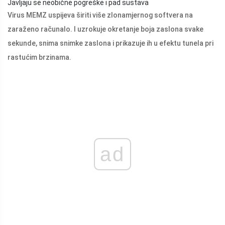
Javljaju se neobične pogreške i pad sustava
Virus MEMZ uspijeva širiti više zlonamjernog softvera na
zaraženo računalo. I uzrokuje okretanje boja zaslona svake
sekunde, snima snimke zaslona i prikazuje ih u efektu tunela pri
rastućim brzinama.
ad