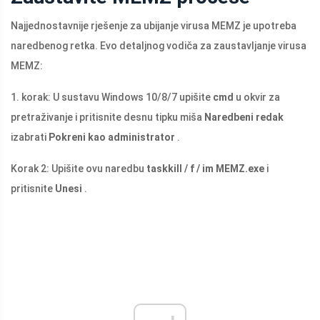
Najjednostavnije rješenje za ubijanje virusa MEMZ je upotreba
naredbenog retka. Evo detaljnog vodiča za zaustavljanje virusa
MEMZ:
1. korak: U sustavu Windows 10/8/7 upišite
cmd
u okvir za
pretraživanje i pritisnite desnu tipku miša
Naredbeni redak
izabrati
Pokreni kao administrator
.
Korak 2: Upišite ovu naredbu
taskkill / f / im
MEMZ.exe
i
pritisnite
Unesi
.