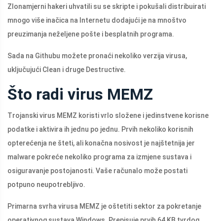
Zlonamjerni hakeri uhvatili su se skripte i pokušali distribuirati
mnogo više inačica na Internetu dodajući je na mnoštvo
preuzimanja neželjene pošte i besplatnih programa.
Sada na Githubu možete pronaći nekoliko verzija virusa,
uključujući Clean i druge Destructive.
Što radi virus MEMZ
Trojanski virus MEMZ koristi vrlo složene i jedinstvene korisne
podatke i aktivira ih jednu po jednu. Prvih nekoliko korisnih
opterećenja ne šteti, ali konačna nosivost je najštetnija jer
malware pokreće nekoliko programa za izmjene sustava i
osiguravanje postojanosti. Vaše računalo može postati
potpuno neupotrebljivo.
Primarna svrha virusa MEMZ je oštetiti sektor za pokretanje
operativnog sustava Windows. Prepisuje prvih 64 KB tvrdog