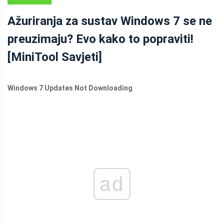
IZRADU
Ažuriranja za sustav Windows 7 se ne
SIGURNOSNIH
preuzimaju? Evo kako to popraviti!
KOPIJA
[MiniTool Savjeti]
Windows 7 Updates Not Downloading
ad