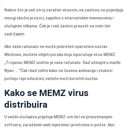
Nakon što je vaš stroj zaražen virusom, na zaslonu se pojavljuju
mnogi skočni prozori, zajedno s internetskim memeovima i
slučajnim slikama. Čak je i vaš zaslon preuzet sa svim tim
sadržajem.
Ako vaše računalo ne može pokretati operativni sustav
Windows, možete vidjeti poruku koju isporučuje virus MEMZ:
„Trojanac MEMZ uništio je vaše računalo. Sad uživajte u mački
Nyan ... ”Čak i kad vidite kako se čuvena animacija i zvukovi
počinju reproducirati, nećete moći koristiti sustav.
Kako se MEMZ virus
distribuira
U većini slučajeva prijetnja MEMZ-om širi se preuzimanjem
softvera, zaraženim web mjestima i privitcima e-pošte. Ako