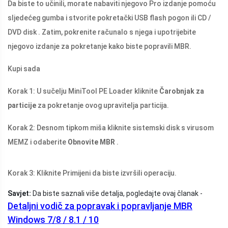
Da biste to učinili, morate nabaviti njegovo Pro izdanje pomoću
sljedećeg gumba i stvorite pokretački USB flash pogon ili CD /
DVD disk . Zatim, pokrenite računalo s njega i upotrijebite
njegovo izdanje za pokretanje kako biste popravili MBR.
Kupi sada
Korak 1: U sučelju MiniTool PE Loader kliknite
Čarobnjak za
particije
za pokretanje ovog upravitelja particija.
Korak 2: Desnom tipkom miša kliknite sistemski disk s virusom
MEMZ i odaberite
Obnovite MBR
.
Korak 3: Kliknite Primijeni da biste izvršili operaciju.
Savjet:
Da biste saznali više detalja, pogledajte ovaj članak -
Detaljni vodič za popravak i popravljanje MBR
Windows 7/8 / 8.1 / 10